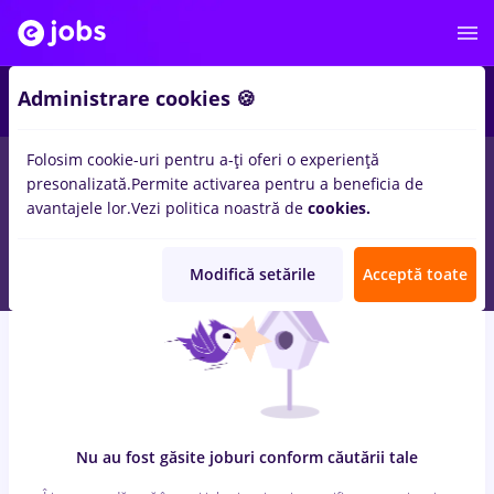
6
Administrare cookies 🍪
Folosim cookie-uri pentru a-ți oferi o experiență
0
locuri de munca
Part time
in
Remote (de acasa)
pentru
presonalizată.
Permite activarea pentru a beneficia de
Student, Entry-Level (< 2 ani)
in
Transport / Distributie,
avantajele lor.
Vezi politica noastră de
cookies.
Medicina / Sanatate
Modifică setările
Acceptă toate
Nu au fost găsite joburi conform căutării tale