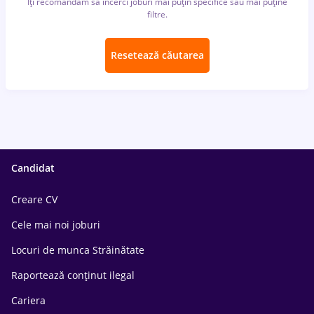
Îți recomandăm să încerci joburi mai puțin specifice sau mai puține
filtre.
Resetează căutarea
Candidat
Creare CV
Cele mai noi joburi
Locuri de munca Străinătate
Raportează conținut ilegal
Cariera