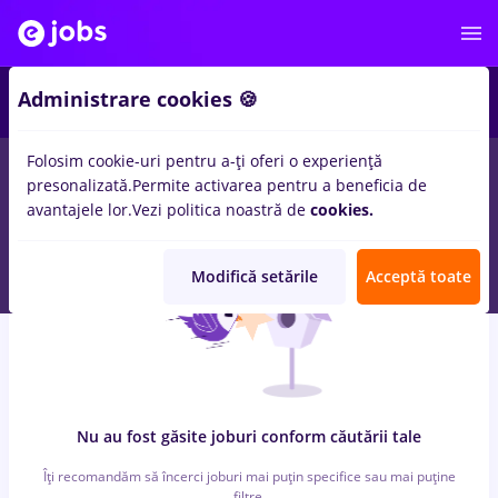
4
Administrare cookies 🍪
Folosim cookie-uri pentru a-ți oferi o experiență
0
locuri de munca
in
Remote (de acasa)
pentru
Student
in
presonalizată.
Permite activarea pentru a beneficia de
Transport / Distributie, IT / Telecom
avantajele lor.
Vezi politica noastră de
cookies.
Modifică setările
Acceptă toate
Nu au fost găsite joburi conform căutării tale
Îți recomandăm să încerci joburi mai puțin specifice sau mai puține
filtre.