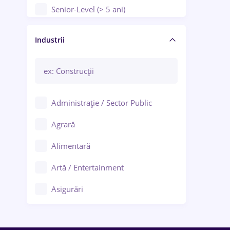
Senior-Level (> 5 ani)
Manager / Executiv
Industrii
Administrație / Sector Public
Agrară
Alimentară
Artă / Entertainment
Asigurări
Bănci / Servicii financiare