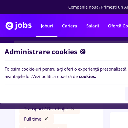
Companie nouă?
Primești un A
Joburi
Cariera
Salarii
Ofertă C
Administrare cookies 🍪
Folosim cookie-uri pentru a-ți oferi o experiență presonalizată.
0
loc
Filtre
avantajele lor.
Vezi politica noastră de
cookies.
expe
psihologie
Remote (de acasă)
Transport / Distribuție
Full time