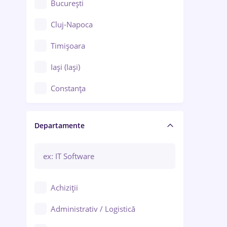
București
Cluj-Napoca
Timișoara
Iași (Iași)
Constanța
Craiova
Departamente
Brașov
Bacău
Brăila
Achiziții
Galați (Galați)
Administrativ / Logistică
Oradea