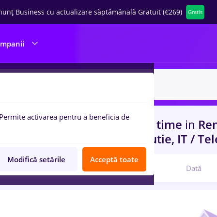
nunț Business cu actualizare săptămânală Gratuit (€269)
Gratis
ompanii
Permite activarea pentru a beneficia de
uri de munca
psihologie, Full time
in
Rem
rienta
in
Transport / Distributie, IT / T
Modifică setările
Acceptă toate
Relevanță
Dată