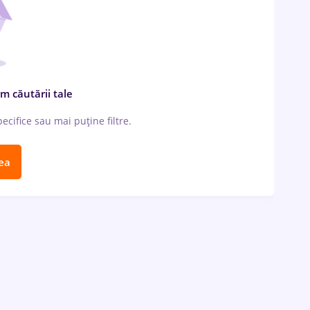
m căutării tale
cifice sau mai puține filtre.
ea