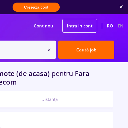
Creează cont
Cont nou
Intra in cont
RO
EN
Caută job
ote (de acasa)
pentru
Fara
elecom
Distanță