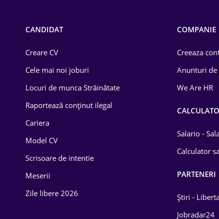
Call-center / BPO
Chimică
CANDIDAT
COMPANIE
Comerț / Retail
Creare CV
Creeaza cont
Construcții
Cele mai noi joburi
Anunturi de
Drept
Locuri de munca Străinătate
We Are HR
Educație / Training
Raportează conținut ilegal
CALCULAT
Cariera
Energetică
Salario - Sa
Model CV
Farma
Calculator sa
Scrisoare de intentie
Imobiliară
PARTENERI
Meserii
IT / Telecom
Zile libere 2026
Știri - Libert
Lemn / PVC
Jobradar24