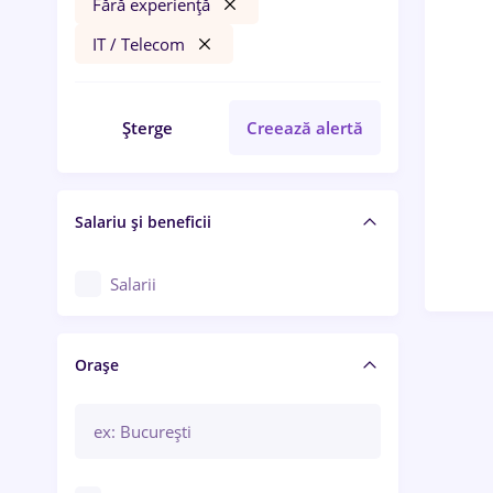
Fără experiență
IT / Telecom
Șterge
Creează alertă
Salariu și beneficii
Salarii
Orașe