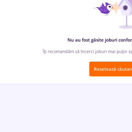
Nu au fost găsite joburi confor
Îți recomandăm să încerci joburi mai puțin spe
Resetează căutar