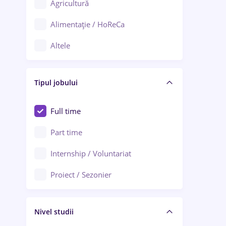
Agricultură
Ploiești
Alimentație / HoReCa
Adjud
Altele
Aiud
Arhitectură / Design interior
Alba Iulia
Tipul jobului
Asigurări
Alexandria
Au pair / Babysitter / Curățenie
Full time
Arad
Audit / Consultanță
Part time
Baia Mare
Auto / Echipamente
Internship / Voluntariat
Bârlad
Automatizări
Proiect / Sezonier
Bistrița (Bistrița-Năsăud)
Bănci
Nivel studii
Cercetare - dezvoltare