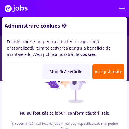
4
Administrare cookies 🍪
Folosim cookie-uri pentru a-ți oferi o experiență
0
locuri de munca
spalat vase
in
Remote (de acasa)
pentru
presonalizată.
Permite activarea pentru a beneficia de
Entry-Level (< 2 ani)
in
Transport / Distributie
avantajele lor.
Vezi politica noastră de
cookies.
Modifică setările
Acceptă toate
Nu au fost găsite joburi conform căutării tale
Îți recomandăm să încerci joburi mai puțin specifice sau mai puține
filtre.