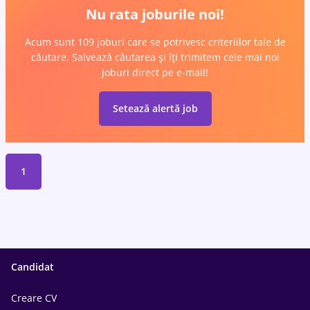
Nu rata joburile noi!
Acum sunt 109 joburi care se potrivesc criteriilor tale de
căutare. Salvează căutarea și îți trimitem cele mai noi
joburi direct pe e-mail!
Setează alertă job
1
Candidat
Creare CV