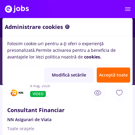
3
Administrare cookies 🍪
Folosim cookie-uri pentru a-ți oferi o experiență
presonalizată.
Permite activarea pentru a beneficia de
Salarii
Fără experiență
Entry-Level (< 2 ani)
Stu
avantajele lor.
Vezi politica noastră de
cookies.
109
locuri de munca
restaurant manager, Part time
in
Remote
(de acasa)
Modifică setările
Acceptă toate
8 Aug. 2026
VIDEO
Consultant Financiar
NN Asigurari de Viata
Toate oraşele