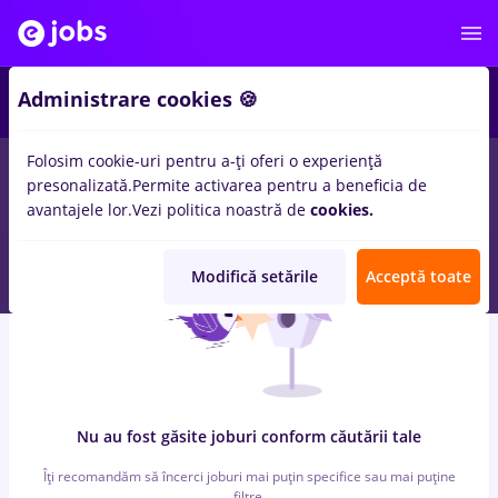
5
Administrare cookies 🍪
Folosim cookie-uri pentru a-ți oferi o experiență
0
locuri de munca
intersport
in
Remote (de acasa)
pentru
presonalizată.
Permite activarea pentru a beneficia de
Student
in
Constructii / Instalatii, Medicina / Sanatate
avantajele lor.
Vezi politica noastră de
cookies.
Modifică setările
Acceptă toate
Nu au fost găsite joburi conform căutării tale
Îți recomandăm să încerci joburi mai puțin specifice sau mai puține
filtre.