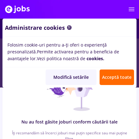
5
Administrare cookies 🍪
Folosim cookie-uri pentru a-ți oferi o experiență
0
locuri de munca
alimentatie publica, Full time
in
Remote (de
presonalizată.
Permite activarea pentru a beneficia de
acasa)
pentru
Fara experienta
in
Constructii / Instalatii
avantajele lor.
Vezi politica noastră de
cookies.
Modifică setările
Acceptă toate
Nu au fost găsite joburi conform căutării tale
Îți recomandăm să încerci joburi mai puțin specifice sau mai puține
filtre.