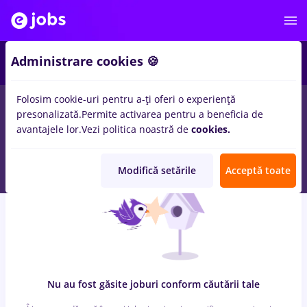
6
Administrare cookies 🍪
Folosim cookie-uri pentru a-ți oferi o experiență
0
locuri de munca
Full time
in
Remote (de acasa)
pentru
presonalizată.
Permite activarea pentru a beneficia de
Student, Entry-Level (< 2 ani)
in
Constructii / Instalatii, IT /
avantajele lor.
Vezi politica noastră de
cookies.
Telecom
Modifică setările
Acceptă toate
Nu au fost găsite joburi conform căutării tale