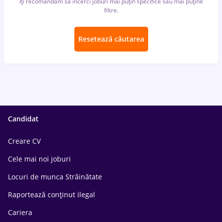
Îți recomandăm să încerci joburi mai puțin specifice sau mai puține
filtre.
Resetează căutarea
Candidat
Creare CV
Cele mai noi joburi
Locuri de munca Străinătate
Raportează conținut ilegal
Cariera