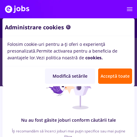
5
Administrare cookies 🍪
Folosim cookie-uri pentru a-ți oferi o experiență
0
locuri de munca
Part time
in
Remote (de acasa)
pentru
presonalizată.
Permite activarea pentru a beneficia de
Student
in
Banci, IT / Telecom
avantajele lor.
Vezi politica noastră de
cookies.
Modifică setările
Acceptă toate
Nu au fost găsite joburi conform căutării tale
Îți recomandăm să încerci joburi mai puțin specifice sau mai puține
filtre.