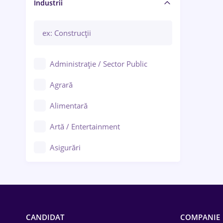
Manager / Executiv
Industrii
Administrație / Sector Public
Agrară
Alimentară
Artă / Entertainment
Asigurări
Bănci / Servicii financiare
Call-center / BPO
Chimică
CANDIDAT
COMPANIE