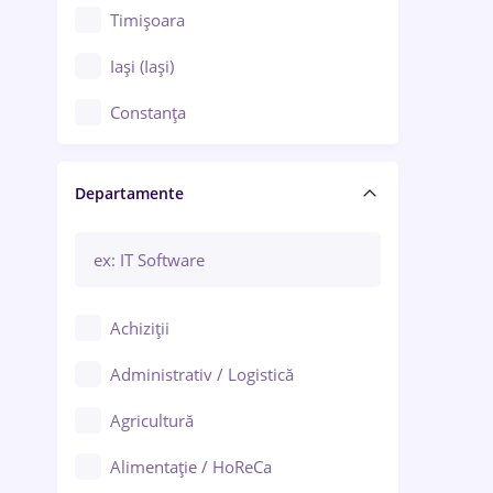
Timișoara
Iași (Iași)
Constanța
Craiova
Departamente
Brașov
Bacău
Brăila
Achiziții
Galați (Galați)
Administrativ / Logistică
Oradea
Agricultură
Ploiești
Alimentație / HoReCa
Adjud