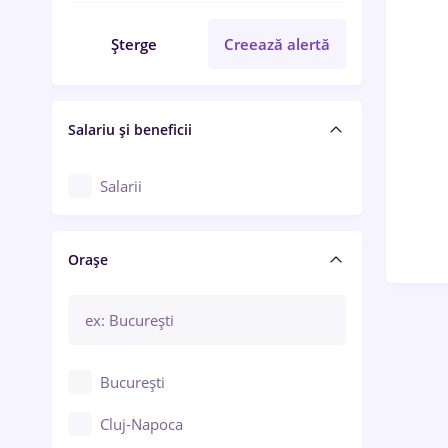
Șterge
Creează alertă
Salariu și beneficii
Salarii
Orașe
București
Cluj-Napoca