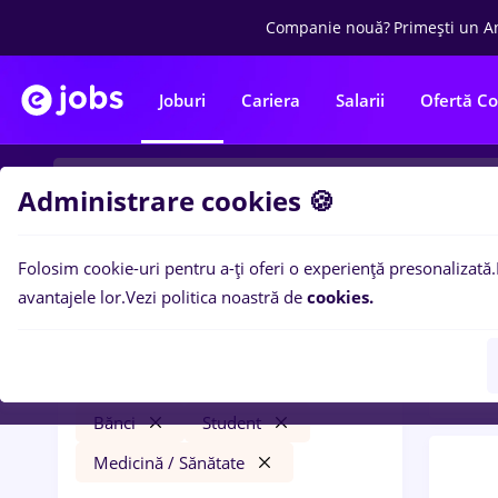
Companie nouă?
Primești un A
Joburi
Cariera
Salarii
Ofertă C
Administrare cookies 🍪
Folosim cookie-uri pentru a-ți oferi o experiență presonalizată.
0
loc
Filtre
avantajele lor.
Vezi politica noastră de
cookies.
Medic
finante
Remote (de acasă)
Bănci
Student
Medicină / Sănătate