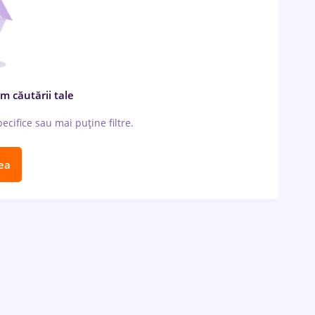
m căutării tale
cifice sau mai puține filtre.
ea