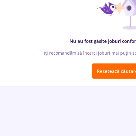
Nu au fost găsite joburi confor
Îți recomandăm să încerci joburi mai puțin spe
Resetează căutar