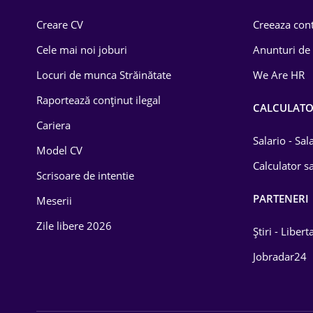
Comerț / Retail
Creare CV
Creeaza cont
Construcții
Cele mai noi joburi
Anunturi de
Drept
Locuri de munca Străinătate
We Are HR
Educație / Training
Raportează conținut ilegal
CALCULAT
Cariera
Energetică
Salario - Sa
Model CV
Farma
Calculator sa
Scrisoare de intentie
Imobiliară
PARTENERI
Meserii
IT / Telecom
Zile libere 2026
Știri - Libert
Lemn / PVC
Jobradar24
Mașini / Auto
Media / Internet