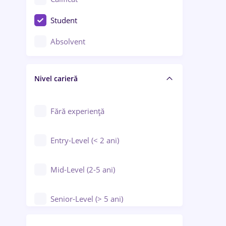
Construcții / Instalații
Student
Controlul calității
Absolvent
Crewing / Casino / Entertainment
Nivel carieră
Educație / Training / Arte
Farmacie
Fără experiență
Entry-Level (< 2 ani)
Mid-Level (2-5 ani)
Senior-Level (> 5 ani)