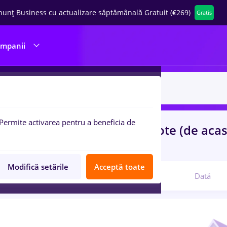
nunț Business cu actualizare săptămânală Gratuit (€269)
Gratis
ompanii
Permite activarea pentru a beneficia de
uri de munca
finante
in
Remote (de aca
ina / Sanatate
Modifică setările
Acceptă toate
Relevanță
Dată