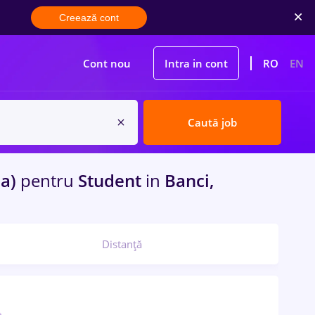
Creează cont
Cont nou
Intra in cont
RO
EN
Caută job
sa)
pentru
Student
in
Banci,
Distanță