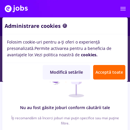
3
Administrare cookies 🍪
Folosim cookie-uri pentru a-ți oferi o experiență
0
locuri de munca
ferma
in
Remote (de acasa)
in
Banci
presonalizată.
Permite activarea pentru a beneficia de
avantajele lor.
Vezi politica noastră de
cookies.
Modifică setările
Acceptă toate
Nu au fost găsite joburi conform căutării tale
Îți recomandăm să încerci joburi mai puțin specifice sau mai puține
filtre.