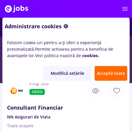
4
Administrare cookies 🍪
Folosim cookie-uri pentru a-ți oferi o experiență
presonalizată.
Permite activarea pentru a beneficia de
Salarii
Student
IT / Telecom
Medicină / Sănătat
avantajele lor.
Vezi politica noastră de
cookies.
100
locuri de munca
Full time
in
Orsova (Mehedinti)
pentru
Entry-Level (< 2 ani)
in
Banci
Modifică setările
Acceptă toate
8 Aug. 2026
VIDEO
Consultant Financiar
NN Asigurari de Viata
Toate oraşele