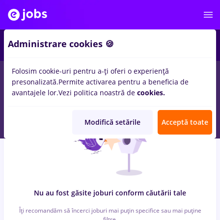
3
Administrare cookies 🍪
Folosim cookie-uri pentru a-ți oferi o experiență
0
locuri de munca
protocol
pentru
Fara experienta
in
Medicina
presonalizată.
Permite activarea pentru a beneficia de
/ Sanatate
avantajele lor.
Vezi politica noastră de
cookies.
Modifică setările
Acceptă toate
Nu au fost găsite joburi conform căutării tale
Îți recomandăm să încerci joburi mai puțin specifice sau mai puține
filtre.