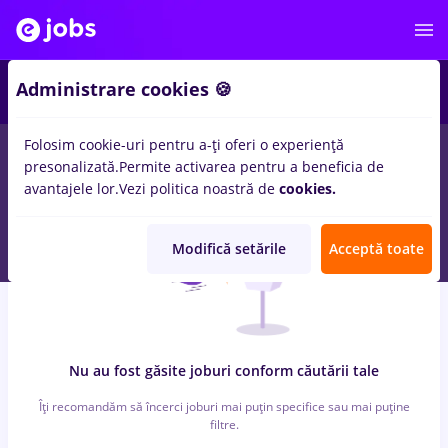
3
Administrare cookies 🍪
Folosim cookie-uri pentru a-ți oferi o experiență
0
locuri de munca
supervisor
pentru
Student
in
IT / Telecom
presonalizată.
Permite activarea pentru a beneficia de
avantajele lor.
Vezi politica noastră de
cookies.
Modifică setările
Acceptă toate
Nu au fost găsite joburi conform căutării tale
Îți recomandăm să încerci joburi mai puțin specifice sau mai puține
filtre.