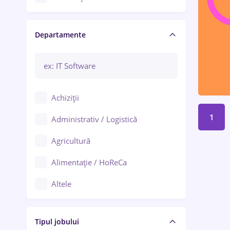
Craiova
Departamente
Brașov
Bacău
Brăila
Achiziții
Galați (Galați)
1
Administrativ / Logistică
Oradea
Agricultură
Ploiești
Alimentație / HoReCa
Adjud
Altele
Aiud
Arhitectură / Design interior
Alba Iulia
Tipul jobului
Asigurări