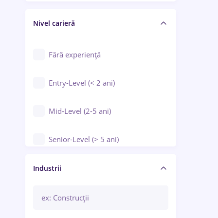
Crewing / Casino / Entertainment
Nivel carieră
Educație / Training / Arte
Farmacie
Fără experiență
Entry-Level (< 2 ani)
Mid-Level (2-5 ani)
Senior-Level (> 5 ani)
Manager / Executiv
Industrii