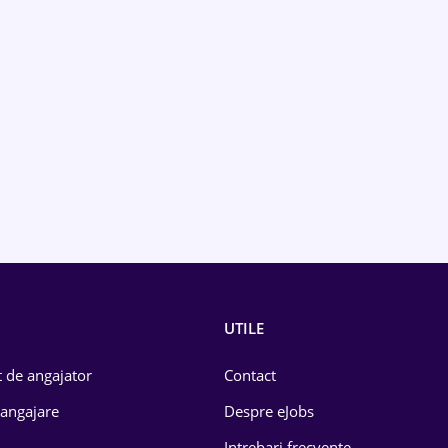
UTILE
 de angajator
Contact
 angajare
Despre eJobs
Intrebari frecvente