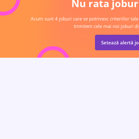
Nu rata joburi
Acum sunt 4 joburi care se potrivesc criteriilor tale
trimitem cele mai noi joburi di
Setează alertă j