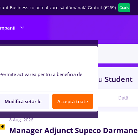
nunț Business cu actualizare săptămânală Gratuit (€269)
Gratis
ompanii
Permite activarea pentru a beneficia de
uri de munca
carrefour
pentru
Student
Relevanță
Dată
Modifică setările
Acceptă toate
8 Aug. 2026
Manager Adjunct Supeco Darmanes