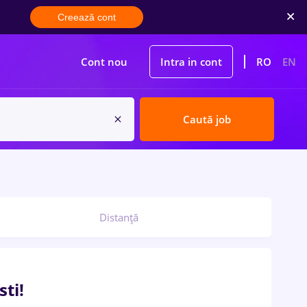
Creează cont
Cont nou
Intra in cont
RO
EN
Caută job
Distanță
ti!