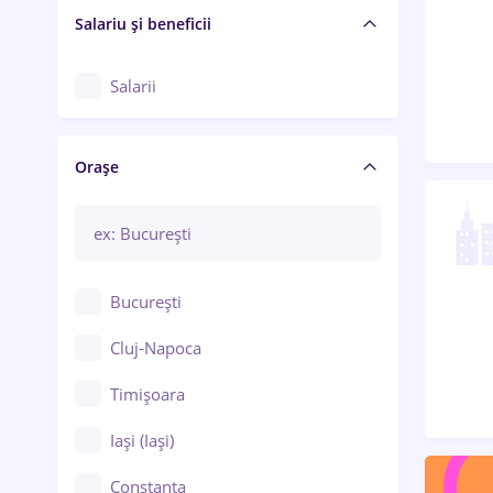
Salariu și beneficii
Salarii
Orașe
București
Cluj-Napoca
Timișoara
Iași (Iași)
Constanța