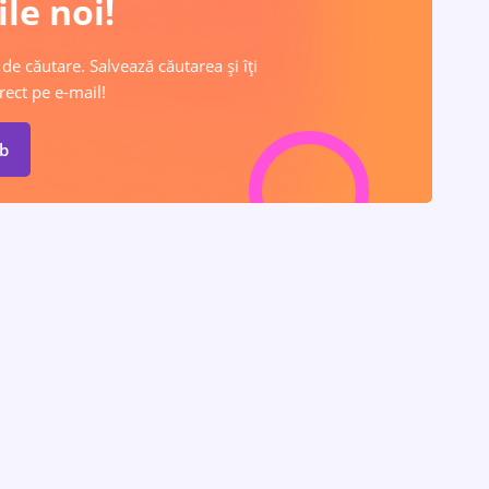
le noi!
 de căutare. Salvează căutarea și îți
rect pe e-mail!
ob