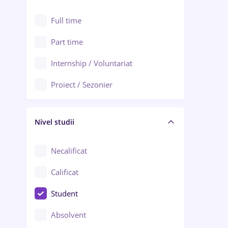
Alexandria
Au pair / Babysitter / Curățenie
Full time
Arad
Audit / Consultanță
Part time
Baia Mare
Auto / Echipamente
Internship / Voluntariat
Bârlad
Automatizări
Proiect / Sezonier
Bistrița (Bistrița-Năsăud)
Bănci
Nivel studii
Cercetare - dezvoltare
Chimie / Biochimie
Necalificat
Confecții / Design vestimentar
Calificat
Construcții / Instalații
Student
Controlul calității
Absolvent