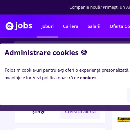
Companie nouă?
Primești un A
Joburi
Cariera
Salarii
Ofertă C
Administrare cookies 🍪
Folosim cookie-uri pentru a-ți oferi o experiență presonalizată.
4
loc
Filtre
avantajele lor.
Vezi politica noastră de
cookies.
carrefour
Student
Șterge
Creează alertă