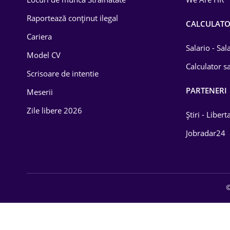
Educație / Training
Raportează conținut ilegal
CALCULAT
Cariera
Energetică
Salario - Sa
Model CV
Farma
Calculator sa
Scrisoare de intentie
Imobiliară
PARTENERI
Meserii
IT / Telecom
Zile libere 2026
Știri - Libert
Lemn / PVC
Jobradar24
Mașini / Auto
Media / Internet
©
Medicină / Sănătate