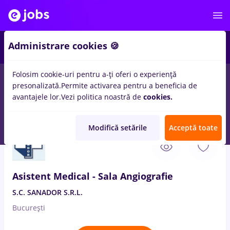
2
Administrare cookies 🍪
Folosim cookie-uri pentru a-ți oferi o experiență
presonalizată.
Permite activarea pentru a beneficia de
Salarii
Remote (de acasă)
București
Cluj-Napoc
avantajele lor.
Vezi politica noastră de
cookies.
53
locuri de munca
sef sala
in
Medicina / Sanatate
Modifică setările
Acceptă toate
3 Aug. 2026
Asistent Medical - Sala Angiografie
S.C. SANADOR S.R.L.
București