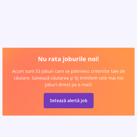
Nu rata joburile noi!
Acum sunt 53 joburi care se potrivesc criteriilor tale de
căutare. Salvează căutarea și îți trimitem cele mai noi
joburi direct pe e-mail!
Setează alertă job