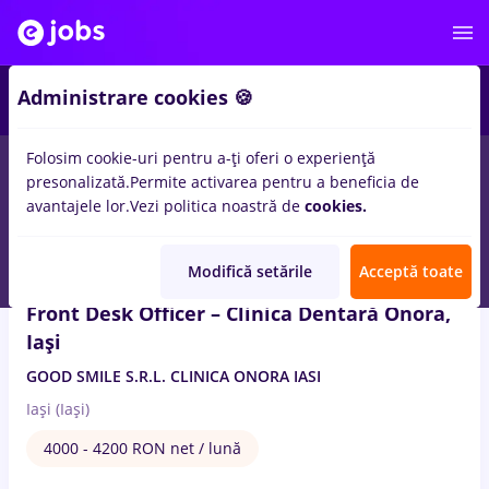
2
Administrare cookies 🍪
Folosim cookie-uri pentru a-ți oferi o experiență
1
loc de munca
protocol
in
Medicina / Sanatate
presonalizată.
Permite activarea pentru a beneficia de
avantajele lor.
Vezi politica noastră de
cookies.
5 Aug. 2026
Modifică setările
Acceptă toate
Front Desk Officer – Clinica Dentară Onora,
Iași
GOOD SMILE S.R.L. CLINICA ONORA IASI
Iași (Iași)
4000 - 4200 RON net / lună