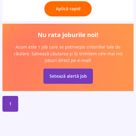
Aplică rapid
Nu rata joburile noi!
Acum este 1 job care se potrivește criteriilor tale de
căutare. Salvează căutarea și îți trimitem cele mai noi
joburi direct pe e-mail!
Setează alertă job
1