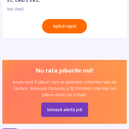
S.C. CRIO 2 S.R.L.
Iași (Iași)
Aplică rapid
Nu rata joburile noi!
Acum sunt 5 joburi care se potrivesc criteriilor tale de
căutare. Salvează căutarea și îți trimitem cele mai noi
joburi direct pe e-mail!
Setează alertă job