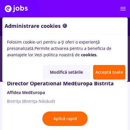
2
Administrare cookies 🍪
Folosim cookie-uri pentru a-ți oferi o experiență
5
locuri de munca
economic
in
Medicina / Sanatate
presonalizată.
Permite activarea pentru a beneficia de
avantajele lor.
Vezi politica noastră de
cookies.
13 Iul. 2026
Modifică setările
Acceptă toate
Director Operational MedEuropa Bistrita
Affidea MedEuropa
Bistrița (Bistrița-Năsăud)
Aplică rapid