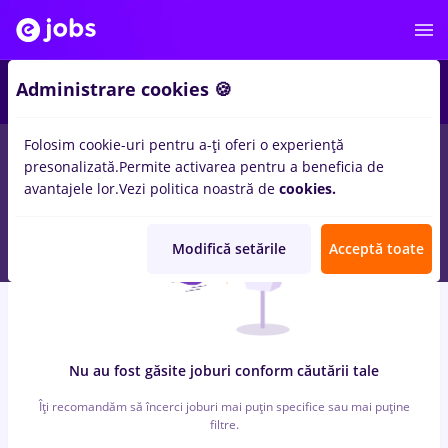
2
Administrare cookies 🍪
Folosim cookie-uri pentru a-ți oferi o experiență
0
locuri de munca
altex
in
Medicina / Sanatate
presonalizată.
Permite activarea pentru a beneficia de
avantajele lor.
Vezi politica noastră de
cookies.
Modifică setările
Acceptă toate
Nu au fost găsite joburi conform căutării tale
Îți recomandăm să încerci joburi mai puțin specifice sau mai puține
filtre.