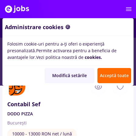
2
Administrare cookies 🍪
Folosim cookie-uri pentru a-ți oferi o experiență
presonalizată.
Permite activarea pentru a beneficia de
Salarii
Remote (de acasă)
București
Cluj-Napoc
avantajele lor.
Vezi politica noastră de
cookies.
57
locuri de munca
sef sala
in
IT / Telecom
Modifică setările
Acceptă toate
5 Aug. 2026
Contabil Sef
DODO PIZZA
București
10000 - 13000 RON net / lună