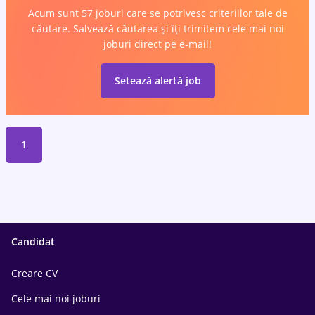
Acum sunt 57 joburi care se potrivesc criteriilor tale de
căutare. Salvează căutarea și îți trimitem cele mai noi
joburi direct pe e-mail!
Setează alertă job
1
Candidat
Creare CV
Cele mai noi joburi