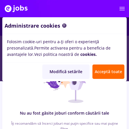
6
Administrare cookies 🍪
Folosim cookie-uri pentru a-ți oferi o experiență
0
locuri de munca
reactjs, Full time
in
Iasi (Iasi)
pentru
Fara
presonalizată.
Permite activarea pentru a beneficia de
experienta
in
Transport / Distributie, IT / Telecom
avantajele lor.
Vezi politica noastră de
cookies.
Modifică setările
Acceptă toate
Nu au fost găsite joburi conform căutării tale
Îți recomandăm să încerci joburi mai puțin specifice sau mai puține
filtre.