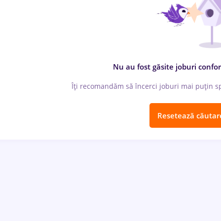
Nu au fost găsite joburi confor
Îți recomandăm să încerci joburi mai puțin spe
Resetează căutar