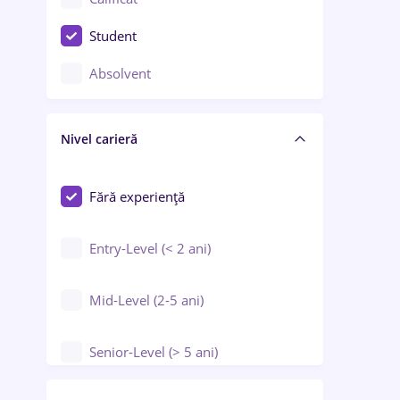
Construcții / Instalații
Student
Controlul calității
Absolvent
Crewing / Casino / Entertainment
Nivel carieră
Educație / Training / Arte
Farmacie
Fără experiență
Entry-Level (< 2 ani)
Mid-Level (2-5 ani)
Senior-Level (> 5 ani)