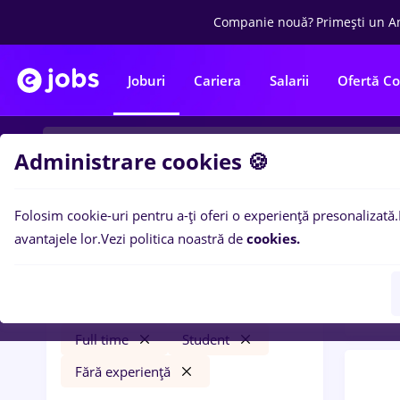
Companie nouă?
Primești un A
Joburi
Cariera
Salarii
Ofertă C
Administrare cookies 🍪
Folosim cookie-uri pentru a-ți oferi o experiență presonalizată.
0
loc
Filtre
avantajele lor.
Vezi politica noastră de
cookies.
expe
hr junior
Iași (Iași)
Transport / Distribuție
Full time
Student
Fără experiență