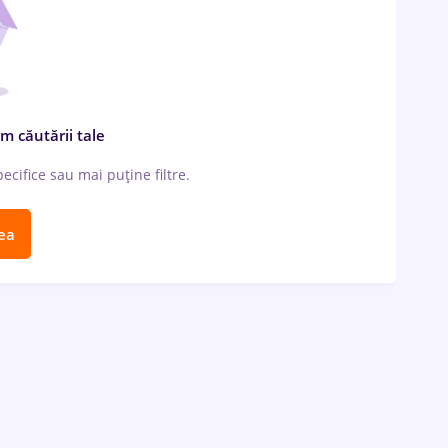
m căutării tale
cifice sau mai puține filtre.
ea