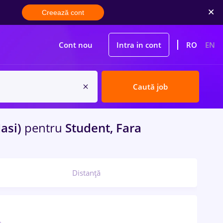
Creează cont
Cont nou
Intra in cont
RO
EN
Caută job
Iasi)
pentru
Student, Fara
Distanță