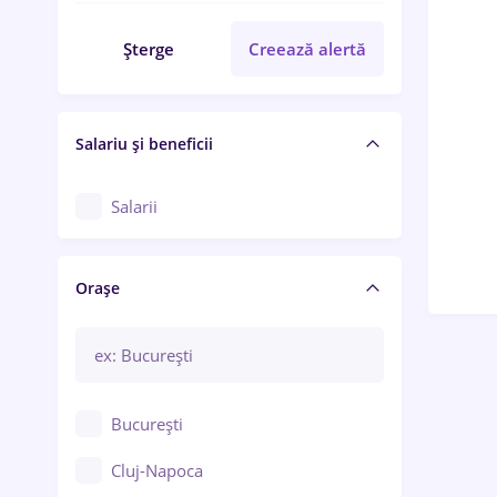
Șterge
Creează alertă
Salariu și beneficii
Salarii
Orașe
București
Cluj-Napoca