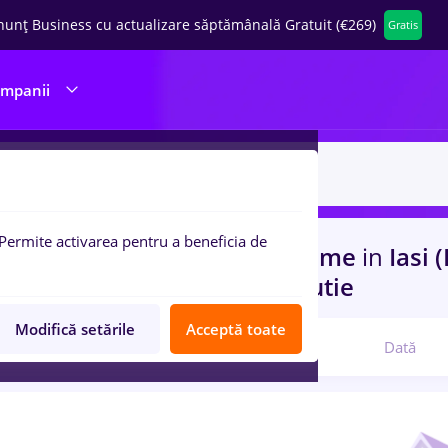
nunț Business cu actualizare săptămânală Gratuit (€269)
Gratis
ompanii
Permite activarea pentru a beneficia de
uri de munca
hr junior, Full time
in
Iasi (
rienta
in
Transport / Distributie
Modifică setările
Acceptă toate
Relevanță
Dată