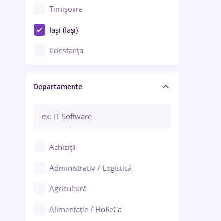
Timișoara
Iași (Iași)
Constanța
Craiova
Departamente
Brașov
Bacău
Brăila
Achiziții
Galați (Galați)
Administrativ / Logistică
Oradea
Agricultură
Ploiești
Alimentație / HoReCa
Adjud