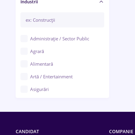
Manager / Executiv
Industrii
Administrație / Sector Public
Agrară
Alimentară
Artă / Entertainment
Asigurări
Bănci / Servicii financiare
Call-center / BPO
Chimică
CANDIDAT
COMPANIE