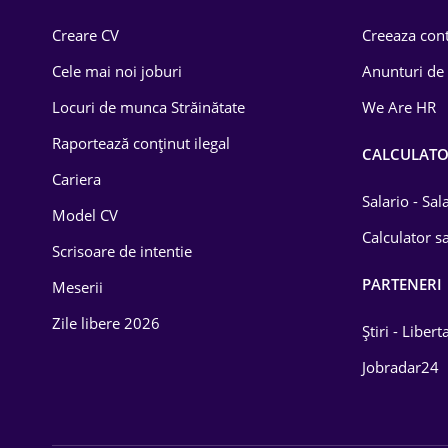
Comerț / Retail
Creare CV
Creeaza cont
Construcții
Cele mai noi joburi
Anunturi de
Drept
Locuri de munca Străinătate
We Are HR
Educație / Training
Raportează conținut ilegal
CALCULAT
Cariera
Energetică
Salario - Sa
Model CV
Farma
Calculator sa
Scrisoare de intentie
Imobiliară
PARTENERI
Meserii
IT / Telecom
Zile libere 2026
Știri - Libert
Lemn / PVC
Jobradar24
Mașini / Auto
Media / Internet