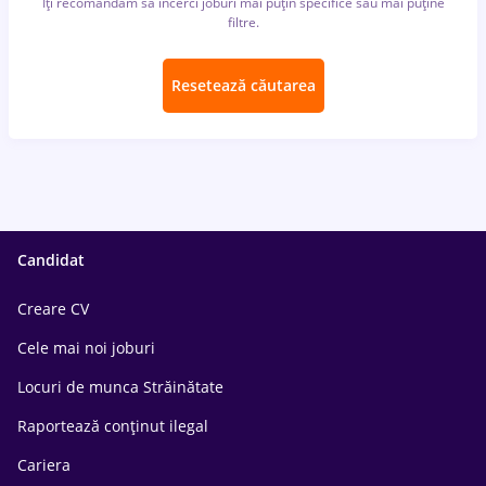
Îți recomandăm să încerci joburi mai puțin specifice sau mai puține
filtre.
Resetează căutarea
Candidat
Creare CV
Cele mai noi joburi
Locuri de munca Străinătate
Raportează conținut ilegal
Cariera