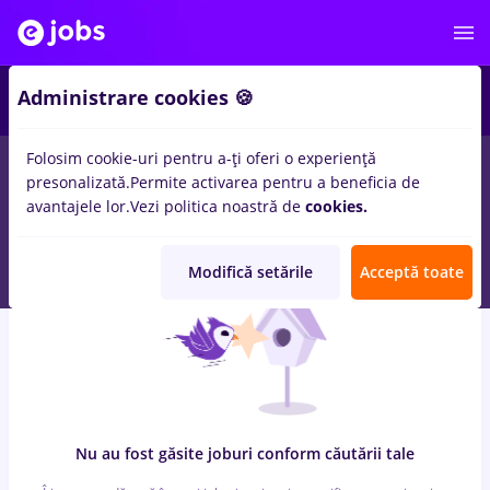
7
Administrare cookies 🍪
Folosim cookie-uri pentru a-ți oferi o experiență
0
locuri de munca
food panda, Full time
in
Iasi (Iasi)
pentru
presonalizată.
Permite activarea pentru a beneficia de
Student, Entry-Level (< 2 ani)
in
Transport / Distributie, IT /
avantajele lor.
Vezi politica noastră de
cookies.
Telecom
Modifică setările
Acceptă toate
Nu au fost găsite joburi conform căutării tale