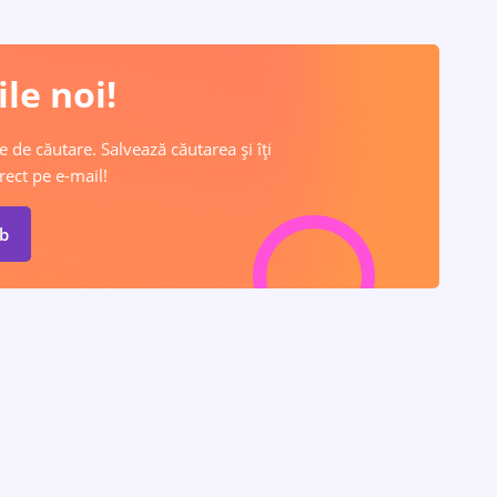
le noi!
e de căutare. Salvează căutarea și îți
rect pe e-mail!
ob