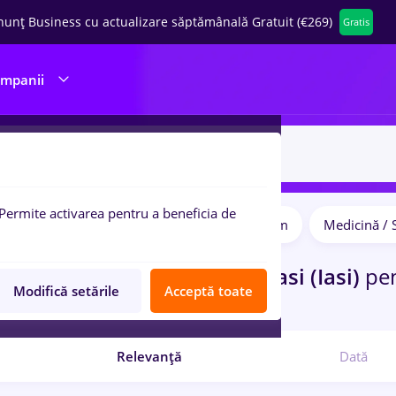
nunț Business cu actualizare săptămânală Gratuit (€269)
Gratis
ompanii
Permite activarea pentru a beneficia de
Salarii
Student
IT / Telecom
Medicină / 
pulare:
ocuri de munca
Full time
in
Iasi (Iasi)
pe
Modifică setările
Acceptă toate
port / Distributie
Relevanță
Dată