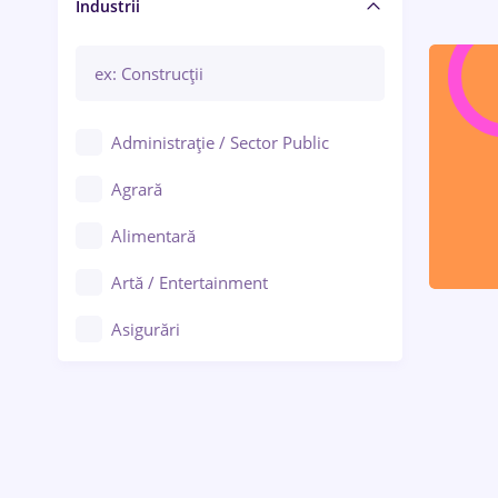
Manager / Executiv
Industrii
Administrație / Sector Public
Agrară
Alimentară
Artă / Entertainment
Asigurări
Bănci / Servicii financiare
Call-center / BPO
Chimică