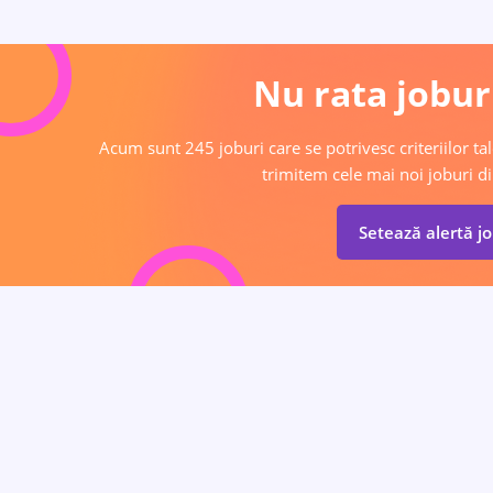
Nu rata joburi
Acum sunt 245 joburi care se potrivesc criteriilor tal
trimitem cele mai noi joburi di
Setează alertă j