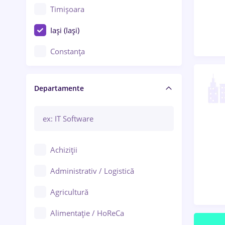
Timișoara
Iași (Iași)
Constanța
Craiova
Departamente
Brașov
Bacău
Brăila
Achiziții
Galați (Galați)
Administrativ / Logistică
Oradea
Agricultură
Ploiești
Alimentație / HoReCa
Adjud