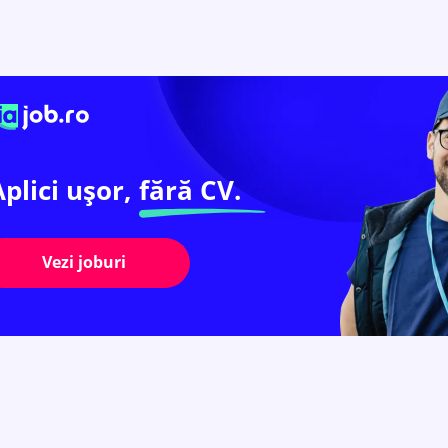
Aplici ușor,
fără CV.
Vezi joburi