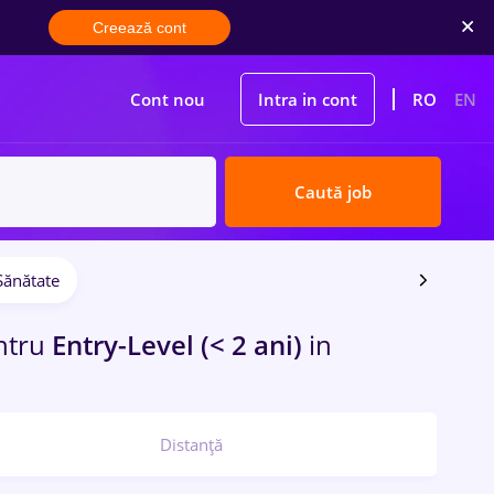
Creează cont
Cont nou
Intra in cont
RO
EN
Caută job
Sănătate
ntru
Entry-Level (< 2 ani)
in
Distanță