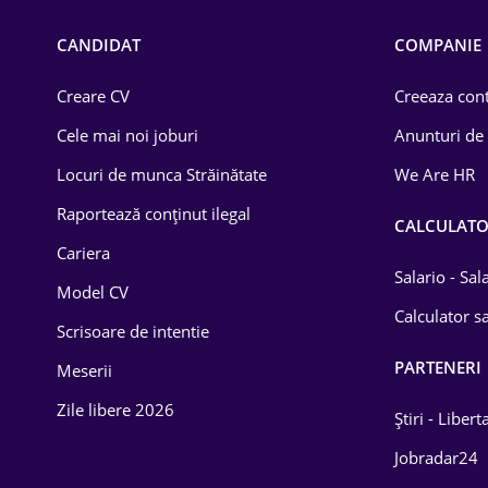
Medicină / Sănătate
CANDIDAT
COMPANIE
Creare CV
Creeaza cont
Cele mai noi joburi
Anunturi de
Locuri de munca Străinătate
We Are HR
Raportează conținut ilegal
CALCULAT
Cariera
Salario - Sa
Model CV
Calculator sa
Scrisoare de intentie
PARTENERI
Meserii
Zile libere 2026
Știri - Libert
Jobradar24