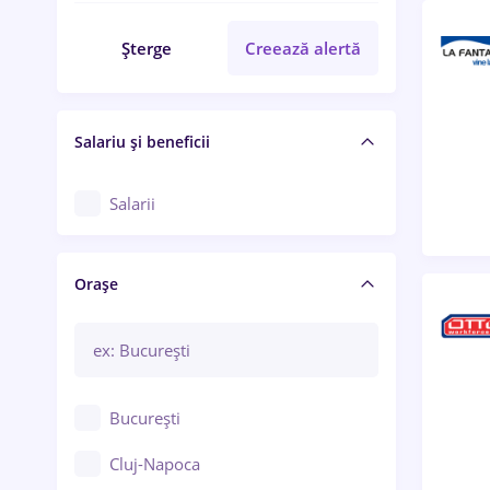
Șterge
Creează alertă
Salariu și beneficii
Salarii
Orașe
București
Cluj-Napoca