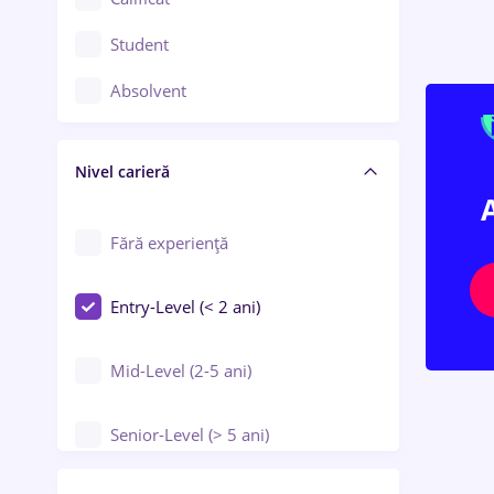
Construcții / Instalații
Student
Controlul calității
Absolvent
Crewing / Casino / Entertainment
Nivel carieră
Educație / Training / Arte
Farmacie
Fără experiență
Entry-Level (< 2 ani)
Mid-Level (2-5 ani)
Senior-Level (> 5 ani)