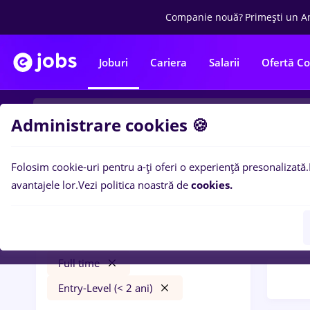
Companie nouă?
Primești un A
Joburi
Cariera
Salarii
Ofertă C
Administrare cookies 🍪
Folosim cookie-uri pentru a-ți oferi o experiență presonalizată.
Filtre po
Filtre
avantajele lor.
Vezi politica noastră de
cookies.
245
l
Iași (Iași)
Trans
Transport / Distribuție
Full time
Entry-Level (< 2 ani)