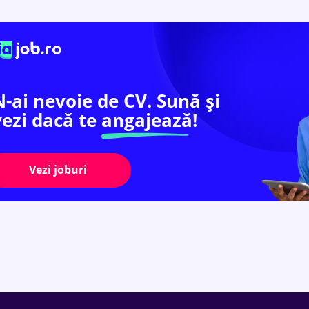
N-ai nevoie de CV. Sună și
vezi dacă te
angajează!
Vezi joburi