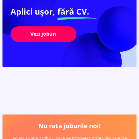
Aplici ușor,
fără CV.
Vezi joburi
Nu rata joburile noi!
Acum sunt 87 joburi care se potrivesc criteriilor tale de