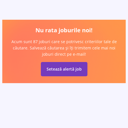
Nu rata joburile noi!
Acum sunt 87 joburi care se potrivesc criteriilor tale de
căutare. Salvează căutarea și îți trimitem cele mai noi
joburi direct pe e-mail!
Setează alertă job