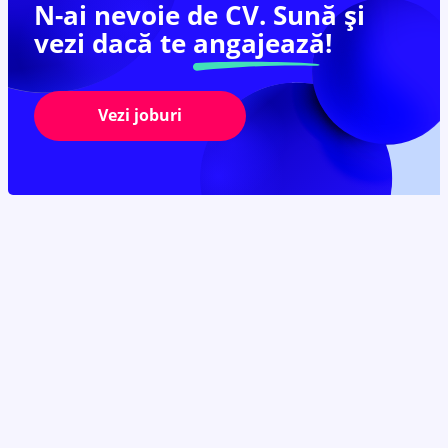
N-ai nevoie de CV. Sună și
vezi dacă te
angajează!
Vezi joburi