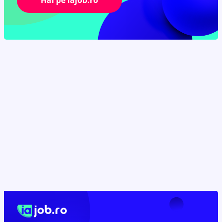
Hai pe iajob.ro