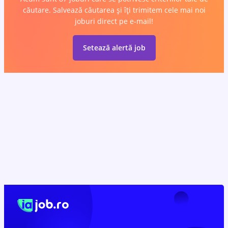
căutare. Salvează căutarea și îți trimitem cele mai noi
joburi direct pe e-mail!
Setează alertă job