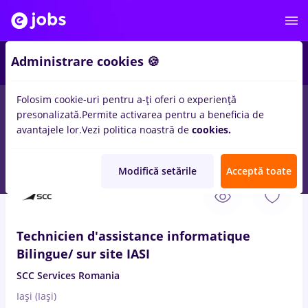
2
Administrare cookies 🍪
Folosim cookie-uri pentru a-ți oferi o experiență
presonalizată.
Permite activarea pentru a beneficia de
Salarii
Full time
Part time
Fără experiență
avantajele lor.
Vezi politica noastră de
cookies.
87
locuri de munca
site
in
Iasi (Iasi)
Modifică setările
Acceptă toate
6 Aug. 2026
Technicien d'assistance informatique
Bilingue/ sur site IASI
SCC Services Romania
Iași (Iași)