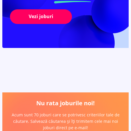
Vezi joburi
Nu rata joburile noi!
Acum sunt 70 joburi care se potrivesc criteriilor tale de
căutare. Salvează căutarea și îți trimitem cele mai noi
joburi direct pe e-mail!