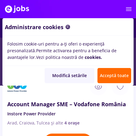
2
Administrare cookies 🍪
Folosim cookie-uri pentru a-ți oferi o experiență
presonalizată.
Permite activarea pentru a beneficia de
Salarii
Full time
Part time
Fără experiență
avantajele lor.
Vezi politica noastră de
cookies.
70
locuri de munca
power bi
in
Iasi (Iasi)
Modifică setările
Acceptă toate
6 Aug. 2026
Account Manager SME – Vodafone România
Instore Power Provider
Arad, Craiova, Tulcea
și alte
4 orașe