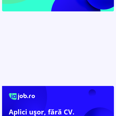
Aplici ușor,
fără CV.