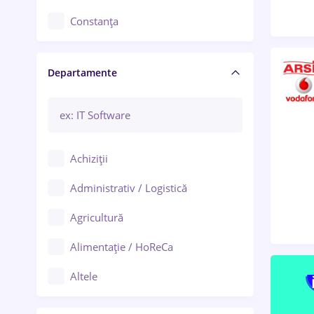
Constanța
Craiova
Departamente
Brașov
Bacău
Brăila
Achiziții
Galați (Galați)
Administrativ / Logistică
Oradea
Agricultură
Ploiești
Alimentație / HoReCa
Adjud
Altele
Aiud
Arhitectură / Design interior