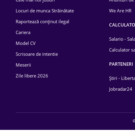
Drept
Locuri de munca Străinătate
We Are HR
Educație / Training
Raportează conținut ilegal
CALCULAT
Cariera
Energetică
Salario - Sa
Model CV
Farma
Calculator sa
Scrisoare de intentie
Imobiliară
PARTENERI
Meserii
IT / Telecom
Zile libere 2026
Știri - Libert
Lemn / PVC
Jobradar24
Mașini / Auto
Media / Internet
©
Medicină / Sănătate