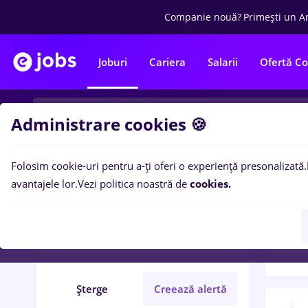
Companie nouă?
Primești un A
Joburi
Cariera
Salarii
Ofertă C
Administrare cookies 🍪
Folosim cookie-uri pentru a-ți oferi o experiență presonalizată.
Filtre po
Filtre
avantajele lor.
Vezi politica noastră de
cookies.
13
lo
job online
Iași (Iași)
Student
IT / Telecom
Șterge
Creează alertă