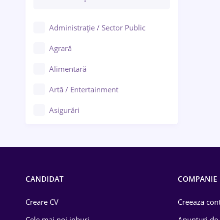
Administrație / Sector Public
Agrară
Alimentară
Artă / Entertainment
Asigurări
Bănci / Servicii financiare
Call-center / BPO
Chimică
CANDIDAT
COMPANIE
Comerț / Retail
Creare CV
Creeaza cont
Construcții
Cele mai noi joburi
Anunturi de