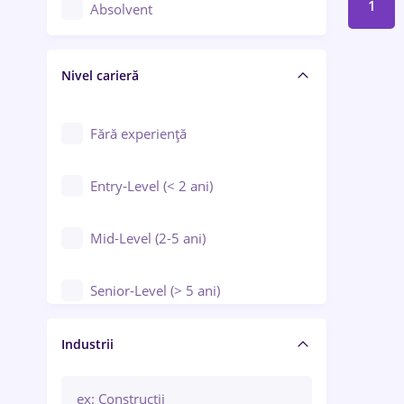
Controlul calității
1
Absolvent
Crewing / Casino / Entertainment
Nivel carieră
Educație / Training / Arte
Farmacie
Fără experiență
Entry-Level (< 2 ani)
Mid-Level (2-5 ani)
Senior-Level (> 5 ani)
Manager / Executiv
Industrii