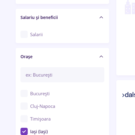
Salariu și beneficii
Salarii
Orașe
București
Cluj-Napoca
Timișoara
Iași (Iași)