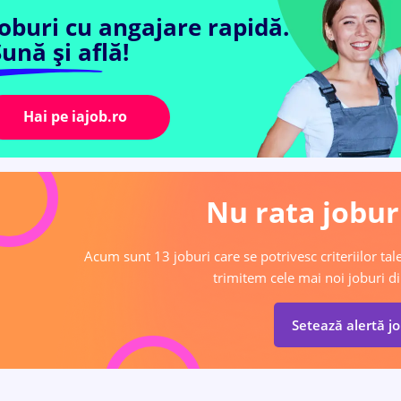
Joburi cu angajare rapidă.
ună și află!
Hai pe iajob.ro
Nu rata joburi
Acum sunt 13 joburi care se potrivesc criteriilor tale
trimitem cele mai noi joburi di
Setează alertă j