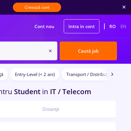
Creează cont
Cont nou
Intra in cont
RO
EN
Caută job
ță
Entry-Level (< 2 ani)
Transport / Distribuție
Cons
ntru
Student
in
IT / Telecom
Distanță