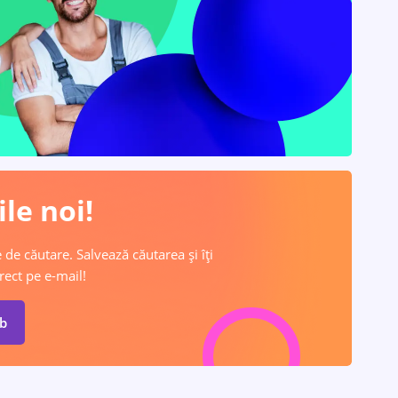
le noi!
 de căutare. Salvează căutarea și îți
rect pe e-mail!
ob