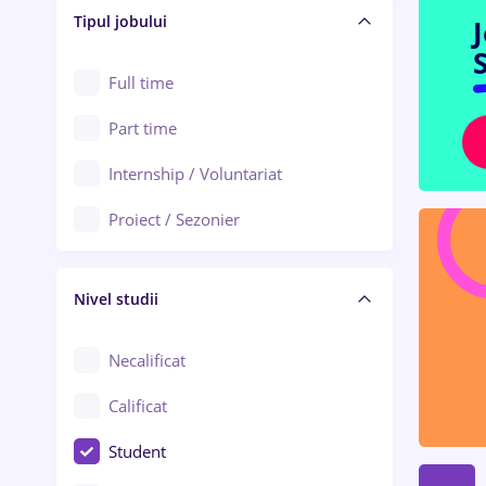
Alba Iulia
Tipul jobului
Asigurări
Alexandria
S
Au pair / Babysitter / Curățenie
Full time
Arad
Audit / Consultanță
Part time
Baia Mare
Auto / Echipamente
Internship / Voluntariat
Bârlad
Automatizări
Proiect / Sezonier
Bistrița (Bistrița-Năsăud)
Bănci
Nivel studii
Cercetare - dezvoltare
Chimie / Biochimie
Necalificat
Confecții / Design vestimentar
Calificat
Construcții / Instalații
Student