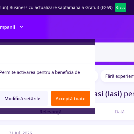
nunț Business cu actualizare săptămânală Gratuit (€269)
Gratis
ompanii
Permite activarea pentru a beneficia de
Salarii
Full time
Part time
Fără experien
pulare:
curi de munca
job online
in
Iasi (Iasi)
pe
Modifică setările
Acceptă toate
Relevanță
Dată
31 Iul. 2026