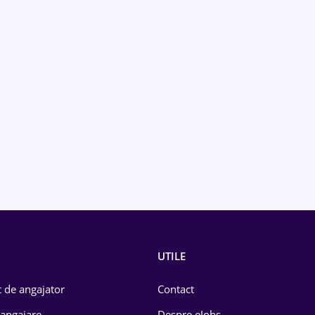
UTILE
 de angajator
Contact
 angajare
Despre eJobs