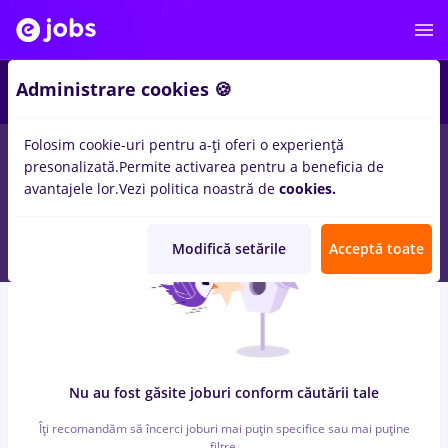
4
Administrare cookies 🍪
Folosim cookie-uri pentru a-ți oferi o experiență
0
locuri de munca
Part time
in
Iasi (Iasi)
in
Constructii /
presonalizată.
Permite activarea pentru a beneficia de
Instalatii, Medicina / Sanatate
avantajele lor.
Vezi politica noastră de
cookies.
Modifică setările
Acceptă toate
Nu au fost găsite joburi conform căutării tale
Îți recomandăm să încerci joburi mai puțin specifice sau mai puține
filtre.