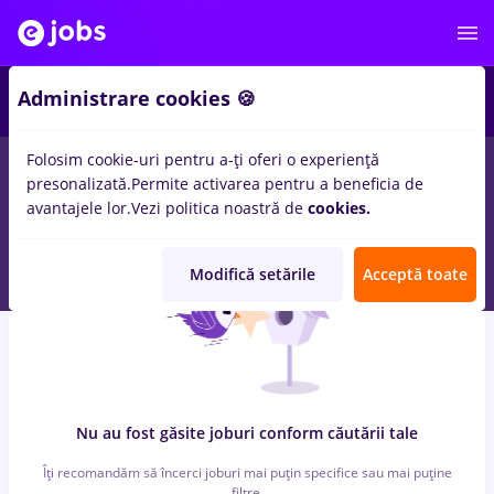
6
Administrare cookies 🍪
Folosim cookie-uri pentru a-ți oferi o experiență
0
locuri de munca
bat, Full time
in
Iasi (Iasi)
pentru
Student,
presonalizată.
Permite activarea pentru a beneficia de
Entry-Level (< 2 ani)
in
Constructii / Instalatii
avantajele lor.
Vezi politica noastră de
cookies.
Modifică setările
Acceptă toate
Nu au fost găsite joburi conform căutării tale
Îți recomandăm să încerci joburi mai puțin specifice sau mai puține
filtre.