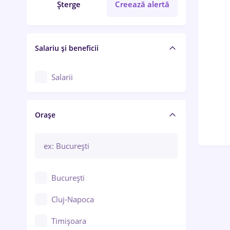
Șterge
Creează alertă
Salariu și beneficii
Salarii
Orașe
București
Cluj-Napoca
Timișoara