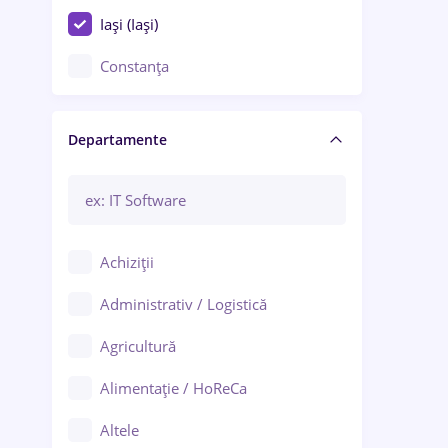
Iași (Iași)
Constanța
Craiova
Departamente
Brașov
Bacău
Brăila
Achiziții
Galați (Galați)
Administrativ / Logistică
Oradea
Agricultură
Ploiești
Alimentație / HoReCa
Adjud
Altele
Aiud