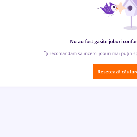
Nu au fost găsite joburi confor
Îți recomandăm să încerci joburi mai puțin spe
Resetează căutar