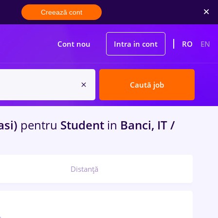
Creează cont
Cont nou
Intra in cont
RO
EN
Caută job
Iasi)
pentru
Student
in
Banci, IT /
Distanță