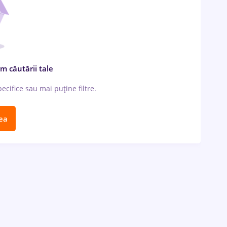
m căutării tale
cifice sau mai puține filtre.
ea