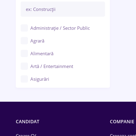
Administrație / Sector Public
Agrară
Alimentară
Artă / Entertainment
Asigurări
Bănci / Servicii financiare
Call-center / BPO
Chimică
CANDIDAT
COMPANIE
Comerț / Retail
Creare CV
Creeaza cont