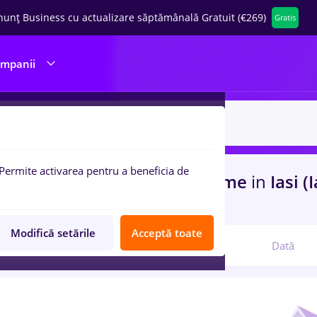
nunț Business cu actualizare săptămânală Gratuit (€269)
Gratis
ompanii
Permite activarea pentru a beneficia de
uri de munca
arhivist, Part time
in
Iasi (
com
Modifică setările
Acceptă toate
Relevanță
Dată