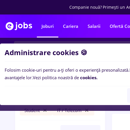
Companie nouă?
Primești un A
Joburi
Cariera
Salarii
Ofertă C
Administrare cookies 🍪
Folosim cookie-uri pentru a-ți oferi o experiență presonalizată.
0
loc
Filtre
avantajele lor.
Vezi politica noastră de
cookies.
Tele
arhivist
Iași (Iași)
Bănci
Part time
Student
IT / Telecom