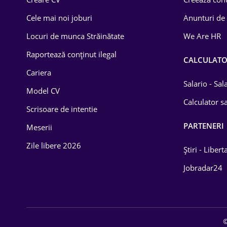
Construcții
Cele mai noi joburi
Anunturi de
Drept
Locuri de munca Străinătate
We Are HR
Educație / Training
Raportează conținut ilegal
CALCULAT
Cariera
Energetică
Salario - Sa
Model CV
Farma
Calculator sa
Scrisoare de intentie
Imobiliară
PARTENERI
Meserii
IT / Telecom
Zile libere 2026
Știri - Libert
Lemn / PVC
Jobradar24
Mașini / Auto
Media / Internet
©
Medicină / Sănătate