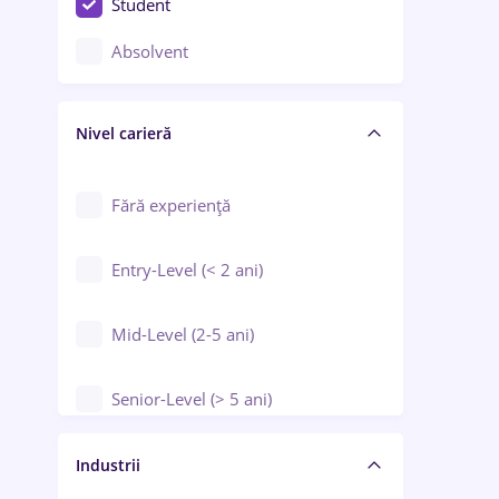
Student
Controlul calității
Absolvent
Crewing / Casino / Entertainment
Nivel carieră
Educație / Training / Arte
Farmacie
Fără experiență
Entry-Level (< 2 ani)
Mid-Level (2-5 ani)
Senior-Level (> 5 ani)
Manager / Executiv
Industrii