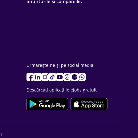
anunturile si companiile.
Urmărește-ne și pe social media
Descărcați aplicațiile eJobs gratuit
RL