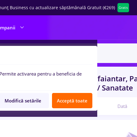
nunț Business cu actualizare săptămânală Gratuit (€269)
Gratis
ompanii
Permite activarea pentru a beneficia de
uri de munca
rigipsar zugrav faiantar, P
 (< 2 ani)
in
Banci, Medicina / Sanatate
Modifică setările
Acceptă toate
Relevanță
Dată