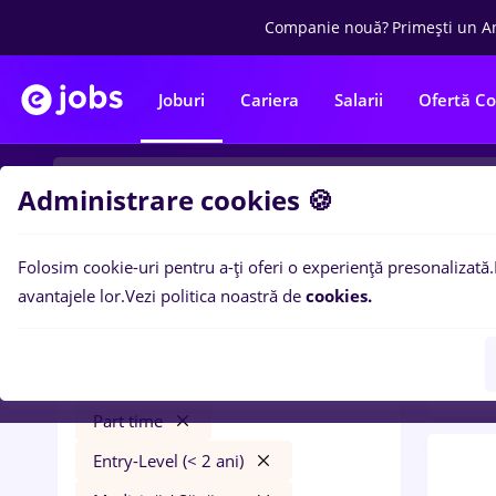
Companie nouă?
Primești un A
Joburi
Cariera
Salarii
Ofertă C
Administrare cookies 🍪
Folosim cookie-uri pentru a-ți oferi o experiență presonalizată.
0
loc
Filtre
avantajele lor.
Vezi politica noastră de
cookies.
Level
rigipsar zugrav faiantar
Iași (Iași)
Bănci
Part time
Entry-Level (< 2 ani)