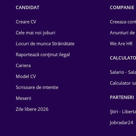
Chimică
CANDIDAT
COMPANIE
Comerț / Retail
Creare CV
Creeaza cont
Construcții
Cele mai noi joburi
Anunturi de
Drept
Locuri de munca Străinătate
We Are HR
Educație / Training
Raportează conținut ilegal
CALCULAT
Cariera
Energetică
Salario - Sa
Model CV
Farma
Calculator sa
Scrisoare de intentie
Imobiliară
PARTENERI
Meserii
IT / Telecom
Zile libere 2026
Știri - Libert
Lemn / PVC
Jobradar24
Mașini / Auto