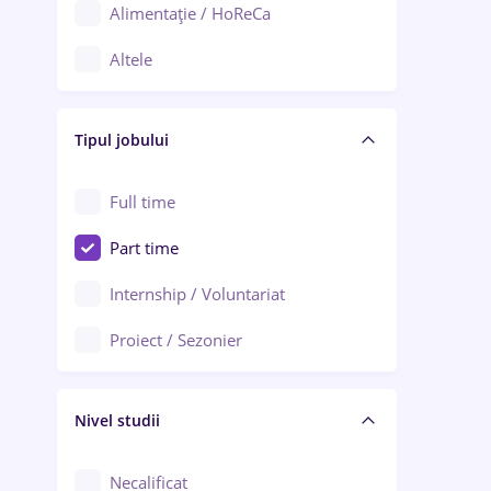
Alimentație / HoReCa
Adjud
Altele
Aiud
Arhitectură / Design interior
Alba Iulia
Tipul jobului
Asigurări
Alexandria
Au pair / Babysitter / Curățenie
Full time
Arad
Audit / Consultanță
Part time
Baia Mare
Auto / Echipamente
Internship / Voluntariat
Bârlad
Automatizări
Proiect / Sezonier
Bistrița (Bistrița-Năsăud)
Bănci
Nivel studii
Cercetare - dezvoltare
Chimie / Biochimie
Necalificat