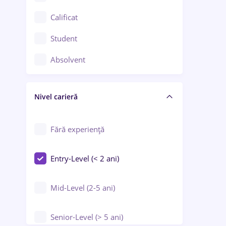
Confecții / Design vestimentar
Calificat
Construcții / Instalații
Student
Controlul calității
Absolvent
Crewing / Casino / Entertainment
Nivel carieră
Educație / Training / Arte
Farmacie
Fără experiență
Entry-Level (< 2 ani)
Mid-Level (2-5 ani)
Senior-Level (> 5 ani)