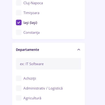
Cluj-Napoca
Timișoara
Iași (Iași)
Constanța
Craiova
Departamente
Brașov
Bacău
Brăila
Achiziții
Galați (Galați)
Administrativ / Logistică
Oradea
Agricultură
Ploiești