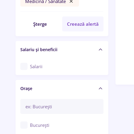
Medicină / Sănătate
Șterge
Creează alertă
Salariu și beneficii
Salarii
Orașe
București