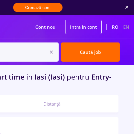
Creează cont
Cont nou
Intra in cont
RO
EN
Caută job
art time
in
Iasi (Iasi)
pentru
Entry-
Distanță