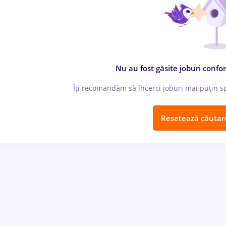
Nu au fost găsite joburi confor
Îți recomandăm să încerci joburi mai puțin spe
Resetează căutar