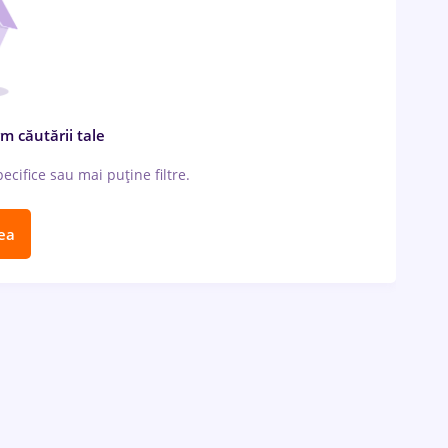
m căutării tale
cifice sau mai puține filtre.
ea