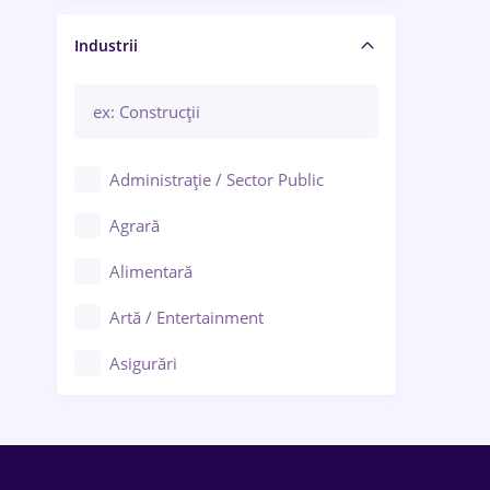
Manager / Executiv
Industrii
Administrație / Sector Public
Agrară
Alimentară
Artă / Entertainment
Asigurări
Bănci / Servicii financiare
Call-center / BPO