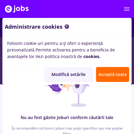
6
Administrare cookies 🍪
Folosim cookie-uri pentru a-ți oferi o experiență
0
locuri de munca
intership
in
Iasi (Iasi)
pentru
Student, Fara
presonalizată.
Permite activarea pentru a beneficia de
experienta
in
Banci, IT / Telecom
avantajele lor.
Vezi politica noastră de
cookies.
Modifică setările
Acceptă toate
Nu au fost găsite joburi conform căutării tale
Îți recomandăm să încerci joburi mai puțin specifice sau mai puține
filtre.