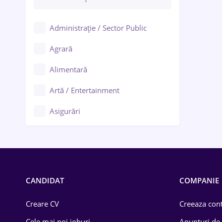
Administrație / Sector Public
Agrară
Alimentară
Artă / Entertainment
Asigurări
Bănci / Servicii financiare
Call-center / BPO
Chimică
CANDIDAT
COMPANIE
Comerț / Retail
Creare CV
Creeaza cont
Construcții
Cele mai noi joburi
Anunturi de