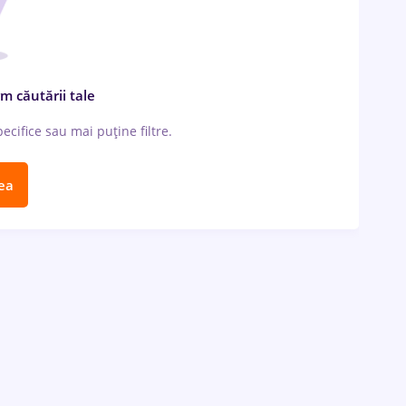
m căutării tale
cifice sau mai puține filtre.
ea