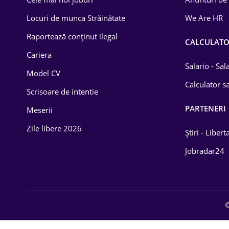
Drept
Locuri de munca Străinătate
We Are HR
Educație / Training
Raportează conținut ilegal
CALCULAT
Cariera
Energetică
Salario - Sa
Model CV
Farma
Calculator sa
Scrisoare de intentie
Imobiliară
PARTENERI
Meserii
IT / Telecom
Zile libere 2026
Știri - Libert
Lemn / PVC
Jobradar24
Mașini / Auto
Media / Internet
©
Medicină / Sănătate