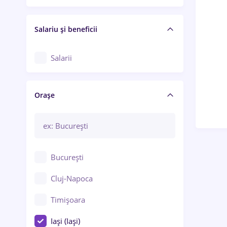
Salariu și beneficii
Salarii
Orașe
București
Cluj-Napoca
Timișoara
Iași (Iași)