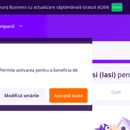
nunț Business cu actualizare săptămânală Gratuit (€269)
Gratis
ompanii
Permite activarea pentru a beneficia de
uri de munca
ambalator
in
Iasi (Iasi)
pen
Relevanță
Dată
Modifică setările
Acceptă toate