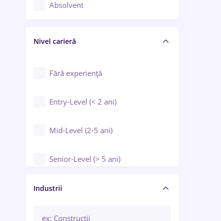
Controlul calității
Absolvent
Crewing / Casino / Entertainment
Nivel carieră
Educație / Training / Arte
Farmacie
Fără experiență
Entry-Level (< 2 ani)
Mid-Level (2-5 ani)
Senior-Level (> 5 ani)
Manager / Executiv
Industrii