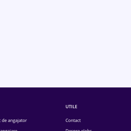
UTILE
 de angajator
Contact
 angajare
Despre eJobs