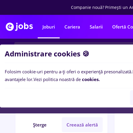
Companie nouă?
Primești un A
Joburi
Cariera
Salarii
Ofertă C
Administrare cookies 🍪
Folosim cookie-uri pentru a-ți oferi o experiență presonalizată.
0
loc
Filtre
avantajele lor.
Vezi politica noastră de
cookies.
ambalator
Iași (Iași)
Bănci
Student
Șterge
Creează alertă