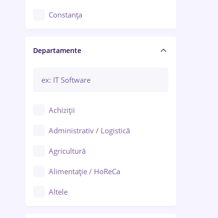
Constanța
Craiova
Departamente
Brașov
Bacău
Brăila
Achiziții
Galați (Galați)
Administrativ / Logistică
Oradea
Agricultură
Ploiești
Alimentație / HoReCa
Adjud
Altele
Aiud
Arhitectură / Design interior