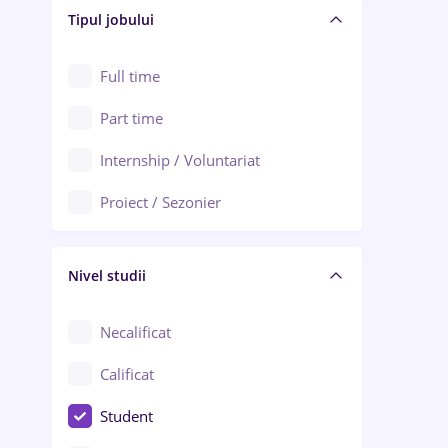
Alba Iulia
Tipul jobului
Asigurări
Alexandria
Au pair / Babysitter / Curățenie
Full time
Arad
Audit / Consultanță
Part time
Baia Mare
Auto / Echipamente
Internship / Voluntariat
Bârlad
Automatizări
Proiect / Sezonier
Bistrița (Bistrița-Năsăud)
Bănci
Nivel studii
Cercetare - dezvoltare
Chimie / Biochimie
Necalificat
Confecții / Design vestimentar
Calificat
Construcții / Instalații
Student