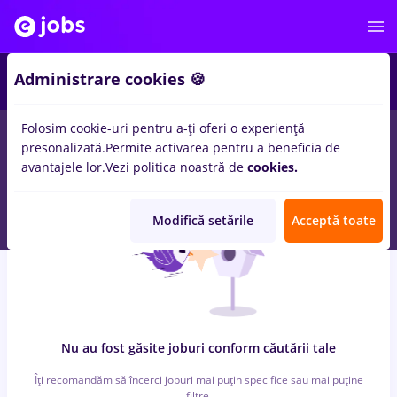
4
Administrare cookies 🍪
Folosim cookie-uri pentru a-ți oferi o experiență
0
locuri de munca
jobs
in
Craiova
in
Constructii / Instalatii,
presonalizată.
Permite activarea pentru a beneficia de
Medicina / Sanatate
avantajele lor.
Vezi politica noastră de
cookies.
Modifică setările
Acceptă toate
Nu au fost găsite joburi conform căutării tale
Îți recomandăm să încerci joburi mai puțin specifice sau mai puține
filtre.