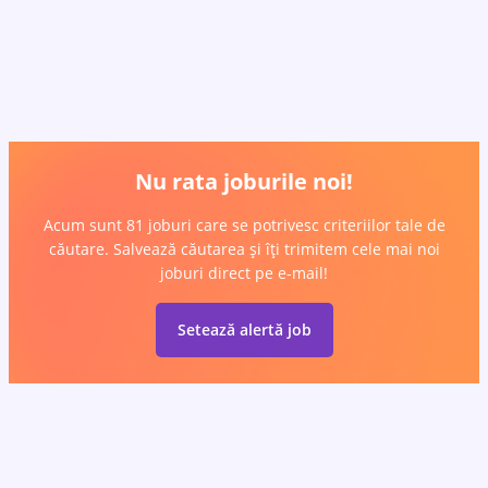
Nu rata joburile noi!
Acum sunt 81 joburi care se potrivesc criteriilor tale de
căutare. Salvează căutarea și îți trimitem cele mai noi
joburi direct pe e-mail!
Setează alertă job