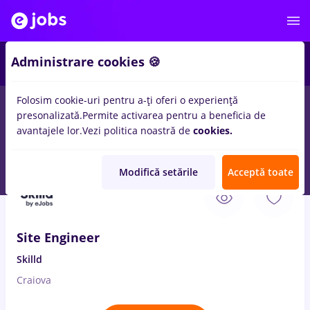
2
Administrare cookies 🍪
Folosim cookie-uri pentru a-ți oferi o experiență
presonalizată.
Permite activarea pentru a beneficia de
Salarii
Remote (de acasă)
București
Cluj-Napoc
avantajele lor.
Vezi politica noastră de
cookies.
81
locuri de munca
site
in
Constructii / Instalatii
Modifică setările
Acceptă toate
7 Aug. 2026
Site Engineer
Skilld
Craiova