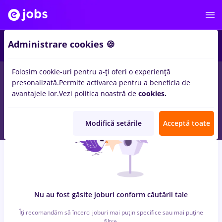
3
Administrare cookies 🍪
Folosim cookie-uri pentru a-ți oferi o experiență
0
locuri de munca
sef atelier
in
Constructii / Instalatii, IT /
presonalizată.
Permite activarea pentru a beneficia de
Telecom
avantajele lor.
Vezi politica noastră de
cookies.
Modifică setările
Acceptă toate
Nu au fost găsite joburi conform căutării tale
Îți recomandăm să încerci joburi mai puțin specifice sau mai puține
filtre.