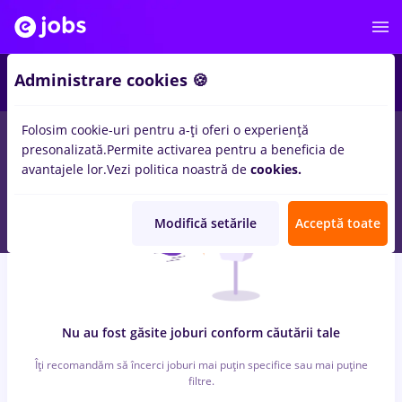
3
Administrare cookies 🍪
Folosim cookie-uri pentru a-ți oferi o experiență
0
locuri de munca
conduent, Full time
in
Constructii / Instalatii
presonalizată.
Permite activarea pentru a beneficia de
avantajele lor.
Vezi politica noastră de
cookies.
Modifică setările
Acceptă toate
Nu au fost găsite joburi conform căutării tale
Îți recomandăm să încerci joburi mai puțin specifice sau mai puține
filtre.