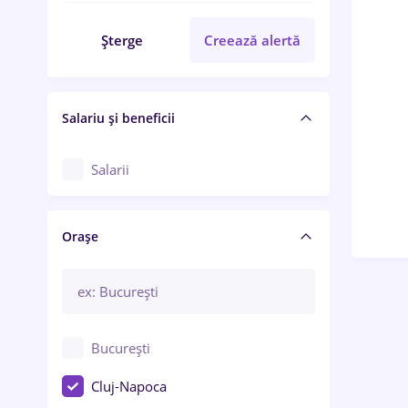
Șterge
Creează alertă
Salariu și beneficii
Salarii
Orașe
București
Cluj-Napoca