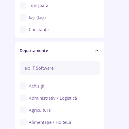
Timișoara
Iași (Iași)
Constanța
Craiova
Departamente
Brașov
Bacău
Brăila
Achiziții
Galați (Galați)
Administrativ / Logistică
Oradea
Agricultură
Ploiești
Alimentație / HoReCa
Adjud