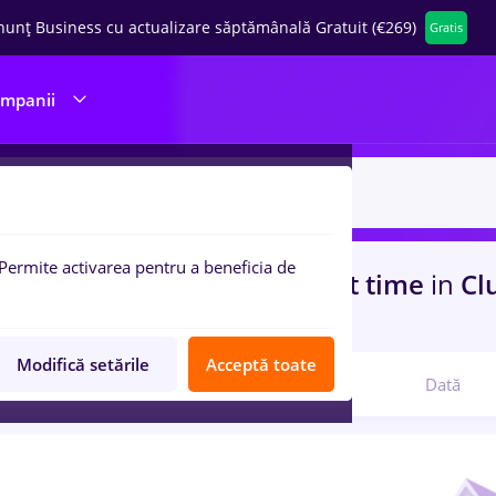
nunț Business cu actualizare săptămânală Gratuit (€269)
Gratis
ompanii
Permite activarea pentru a beneficia de
uri de munca
insolventa, Part time
in
Cl
nsport / Distributie
Modifică setările
Acceptă toate
Relevanță
Dată