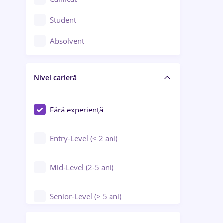
Construcții / Instalații
Student
Controlul calității
Absolvent
Crewing / Casino / Entertainment
Nivel carieră
Educație / Training / Arte
Farmacie
Fără experiență
Entry-Level (< 2 ani)
Mid-Level (2-5 ani)
Senior-Level (> 5 ani)