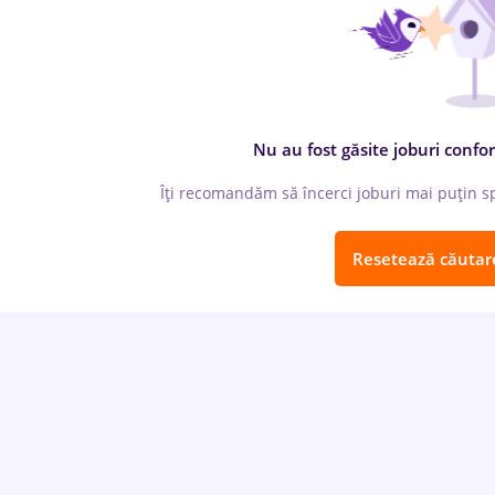
Nu au fost găsite joburi confor
Îți recomandăm să încerci joburi mai puțin spe
Resetează căutar