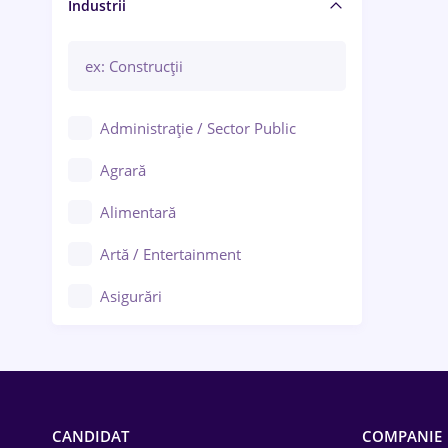
Manager / Executiv
Industrii
Administrație / Sector Public
Agrară
Alimentară
Artă / Entertainment
Asigurări
Bănci / Servicii financiare
Call-center / BPO
Chimică
CANDIDAT
COMPANIE