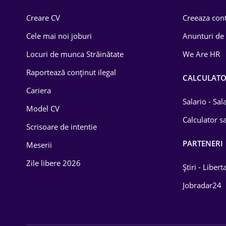
Comerț / Retail
Creare CV
Creeaza cont
Construcții
Cele mai noi joburi
Anunturi de
Drept
Locuri de munca Străinătate
We Are HR
Educație / Training
Raportează conținut ilegal
CALCULAT
Cariera
Energetică
Salario - Sa
Model CV
Farma
Calculator sa
Scrisoare de intentie
Imobiliară
PARTENERI
Meserii
IT / Telecom
Zile libere 2026
Știri - Libert
Lemn / PVC
Jobradar24
Mașini / Auto
Media / Internet