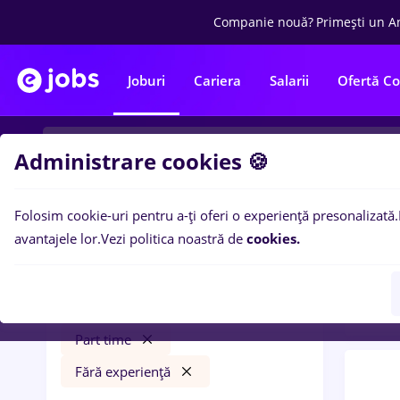
Companie nouă?
Primești un A
Joburi
Cariera
Salarii
Ofertă C
Administrare cookies 🍪
Folosim cookie-uri pentru a-ți oferi o experiență presonalizată.
0
loc
Filtre
avantajele lor.
Vezi politica noastră de
cookies.
in
Tra
insolventa
Cluj-Napoca
Transport / Distribuție
Part time
Fără experiență