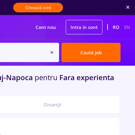
Creează cont
Cont nou
Intra in cont
RO
EN
Caută job
uj-Napoca
pentru
Fara experienta
Distanță