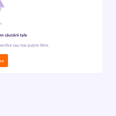
m căutării tale
cifice sau mai puține filtre.
ea