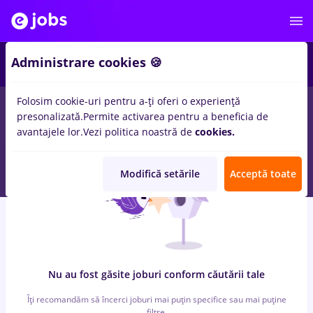
5
Administrare cookies 🍪
Folosim cookie-uri pentru a-ți oferi o experiență
0
locuri de munca
ingrijitoare, Part time
in
Cluj-Napoca
pentru
presonalizată.
Permite activarea pentru a beneficia de
Entry-Level (< 2 ani)
in
Transport / Distributie
avantajele lor.
Vezi politica noastră de
cookies.
Modifică setările
Acceptă toate
Nu au fost găsite joburi conform căutării tale
Îți recomandăm să încerci joburi mai puțin specifice sau mai puține
filtre.