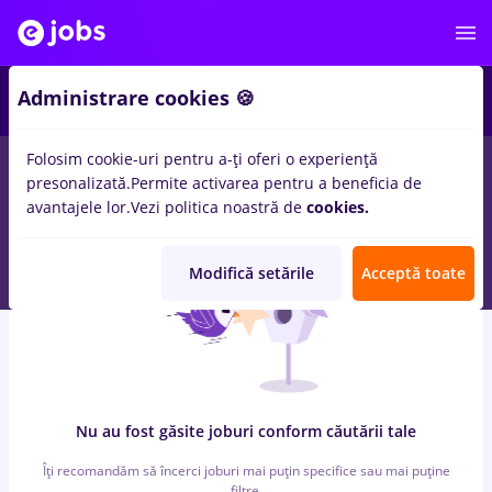
6
Administrare cookies 🍪
Folosim cookie-uri pentru a-ți oferi o experiență
0
locuri de munca
vopsitor
in
Cluj-Napoca
pentru
Student,
presonalizată.
Permite activarea pentru a beneficia de
Fara experienta
in
Transport / Distributie, IT / Telecom
avantajele lor.
Vezi politica noastră de
cookies.
Modifică setările
Acceptă toate
Nu au fost găsite joburi conform căutării tale
Îți recomandăm să încerci joburi mai puțin specifice sau mai puține
filtre.