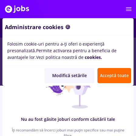
5
Administrare cookies 🍪
Folosim cookie-uri pentru a-ți oferi o experiență
0
locuri de munca
automation engineer, Part time
in
Cluj-
presonalizată.
Permite activarea pentru a beneficia de
Napoca
pentru
Student
in
IT / Telecom
avantajele lor.
Vezi politica noastră de
cookies.
Modifică setările
Acceptă toate
Nu au fost găsite joburi conform căutării tale
Îți recomandăm să încerci joburi mai puțin specifice sau mai puține
filtre.