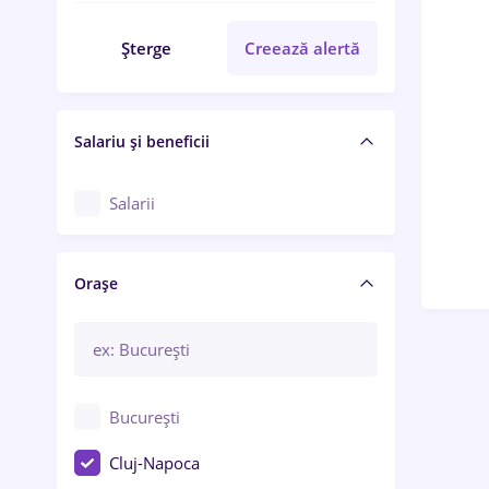
Șterge
Creează alertă
Salariu și beneficii
Salarii
Orașe
București
Cluj-Napoca