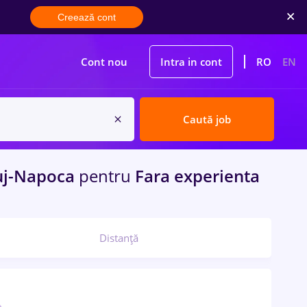
Creează cont
Cont nou
Intra in cont
RO
EN
Caută job
uj-Napoca
pentru
Fara experienta
Distanță