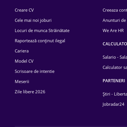
Comerț / Retail
Creare CV
Creeaza cont
Construcții
Cele mai noi joburi
Anunturi de
Drept
Locuri de munca Străinătate
We Are HR
Educație / Training
Raportează conținut ilegal
CALCULAT
Cariera
Energetică
Salario - Sa
Model CV
Farma
Calculator sa
Scrisoare de intentie
Imobiliară
PARTENERI
Meserii
IT / Telecom
Zile libere 2026
Știri - Libert
Lemn / PVC
Jobradar24
Mașini / Auto
Media / Internet