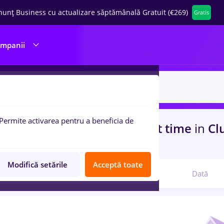
nunț Business cu actualizare săptămânală Gratuit (€269)
Gratis
ompanii
Permite activarea pentru a beneficia de
uri de munca
insolventa, Part time
in
Cl
structii / Instalatii
Modifică setările
Acceptă toate
Relevanță
Dată