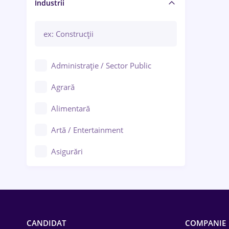
Manager / Executiv
Industrii
Administrație / Sector Public
Agrară
Alimentară
Artă / Entertainment
Asigurări
Bănci / Servicii financiare
Call-center / BPO
Chimică
CANDIDAT
COMPANIE