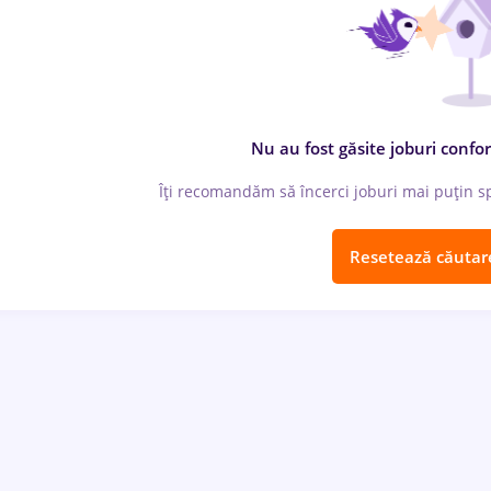
Nu au fost găsite joburi confor
Îți recomandăm să încerci joburi mai puțin spe
Resetează căutar