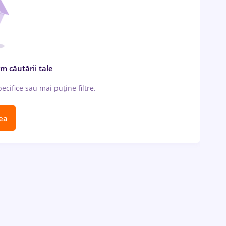
m căutării tale
cifice sau mai puține filtre.
ea