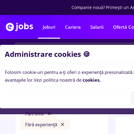
Companie nouă?
Primești un A
Joburi
Cariera
Salarii
Ofertă C
Administrare cookies 🍪
Folosim cookie-uri pentru a-ți oferi o experiență presonalizată.
0
loc
Filtre
avantajele lor.
Vezi politica noastră de
cookies.
in
Con
insolventa
Cluj-Napoca
Construcții / Instalații
Part time
Fără experiență