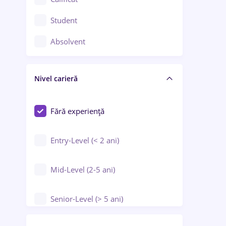
Construcții / Instalații
Student
Controlul calității
Absolvent
Crewing / Casino / Entertainment
Nivel carieră
Educație / Training / Arte
Farmacie
Fără experiență
Entry-Level (< 2 ani)
Mid-Level (2-5 ani)
Senior-Level (> 5 ani)