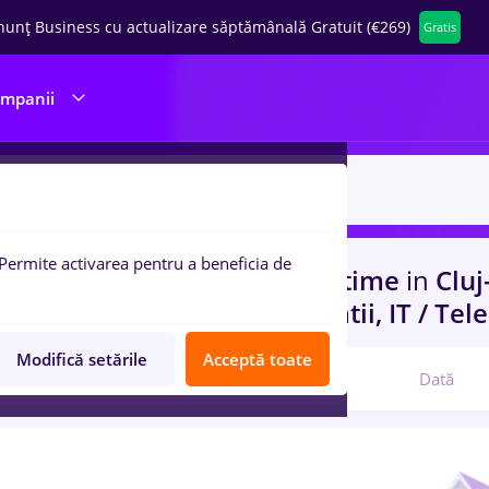
nunț Business cu actualizare săptămânală Gratuit (€269)
Gratis
ompanii
Permite activarea pentru a beneficia de
uri de munca
randstad, Part time
in
Clu
rienta
in
Constructii / Instalatii, IT / Te
Modifică setările
Acceptă toate
Relevanță
Dată