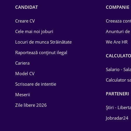
Chimică
CANDIDAT
COMPANIE
Comerț / Retail
Creare CV
Creeaza cont
Construcții
Cele mai noi joburi
Anunturi de
Drept
Locuri de munca Străinătate
We Are HR
Educație / Training
Raportează conținut ilegal
CALCULAT
Cariera
Energetică
Salario - Sa
Model CV
Farma
Calculator sa
Scrisoare de intentie
Imobiliară
PARTENERI
Meserii
IT / Telecom
Zile libere 2026
Știri - Libert
Lemn / PVC
Jobradar24
Mașini / Auto