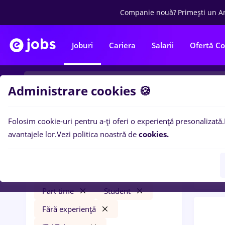
Companie nouă?
Primești un A
Joburi
Cariera
Salarii
Ofertă C
Administrare cookies 🍪
Folosim cookie-uri pentru a-ți oferi o experiență presonalizată.
0
loc
Filtre
avantajele lor.
Vezi politica noastră de
cookies.
expe
randstad
Cluj-Napoca
Construcții / Instalații
Part time
Student
Fără experiență