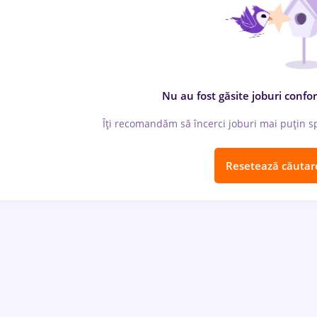
Nu au fost găsite joburi confor
Îți recomandăm să încerci joburi mai puțin spe
Resetează căutar