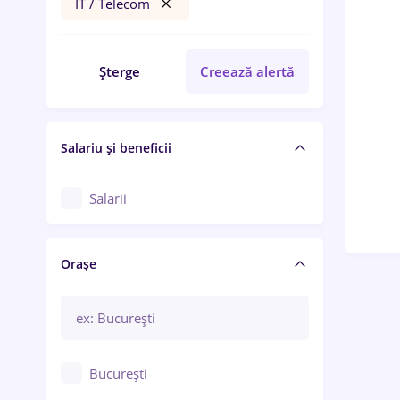
IT / Telecom
Șterge
Creează alertă
Salariu și beneficii
Salarii
Orașe
București