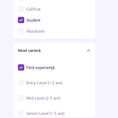
Confecții / Design vestimentar
Calificat
Construcții / Instalații
Student
Controlul calității
Absolvent
Crewing / Casino / Entertainment
Nivel carieră
Educație / Training / Arte
Farmacie
Fără experiență
Entry-Level (< 2 ani)
Mid-Level (2-5 ani)
Senior-Level (> 5 ani)