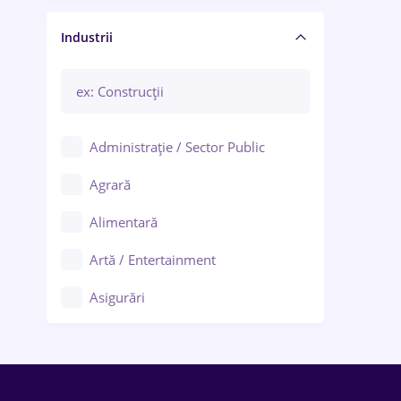
Manager / Executiv
Industrii
Administrație / Sector Public
Agrară
Alimentară
Artă / Entertainment
Asigurări
Bănci / Servicii financiare
Call-center / BPO