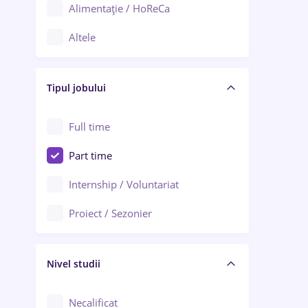
Alimentație / HoReCa
Adjud
Altele
Aiud
Arhitectură / Design interior
Alba Iulia
Tipul jobului
Asigurări
Alexandria
Au pair / Babysitter / Curățenie
Full time
Arad
Audit / Consultanță
Part time
Baia Mare
Auto / Echipamente
Internship / Voluntariat
Bârlad
Automatizări
Proiect / Sezonier
Bistrița (Bistrița-Năsăud)
Bănci
Nivel studii
Cercetare - dezvoltare
Chimie / Biochimie
Necalificat