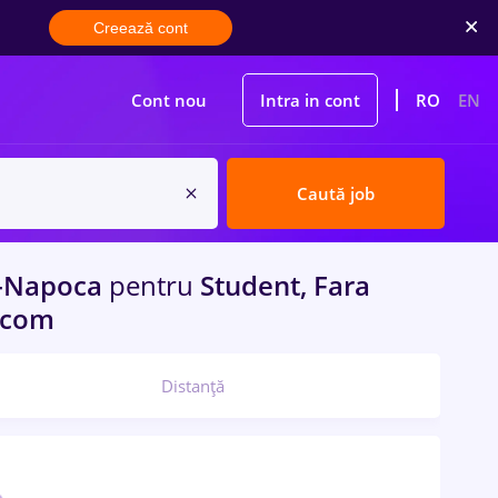
Creează cont
Cont nou
Intra in cont
RO
EN
Caută job
j-Napoca
pentru
Student, Fara
lecom
Distanță