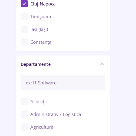
Cluj-Napoca
Timișoara
Iași (Iași)
Constanța
Craiova
Departamente
Brașov
Bacău
Brăila
Achiziții
Galați (Galați)
Administrativ / Logistică
Oradea
Agricultură
Ploiești