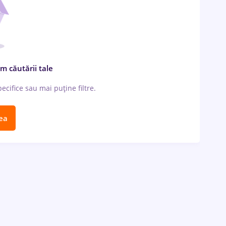
m căutării tale
cifice sau mai puține filtre.
ea