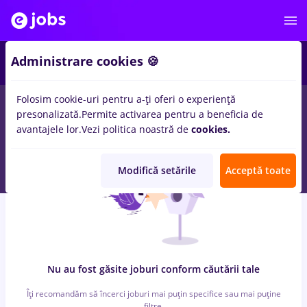
6
Administrare cookies 🍪
Folosim cookie-uri pentru a-ți oferi o experiență
0
locuri de munca
cercetare, Part time
in
Cluj-Napoca
pentru
presonalizată.
Permite activarea pentru a beneficia de
Student, Fara experienta
in
Constructii / Instalatii
avantajele lor.
Vezi politica noastră de
cookies.
Modifică setările
Acceptă toate
Nu au fost găsite joburi conform căutării tale
Îți recomandăm să încerci joburi mai puțin specifice sau mai puține
filtre.