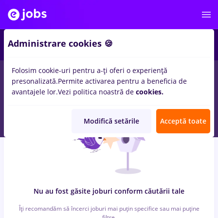
6
Administrare cookies 🍪
Folosim cookie-uri pentru a-ți oferi o experiență
0
locuri de munca
arhivist, Part time
in
Cluj-Napoca
pentru
presonalizată.
Permite activarea pentru a beneficia de
Student, Fara experienta
in
Banci
avantajele lor.
Vezi politica noastră de
cookies.
Modifică setările
Acceptă toate
Nu au fost găsite joburi conform căutării tale
Îți recomandăm să încerci joburi mai puțin specifice sau mai puține
filtre.