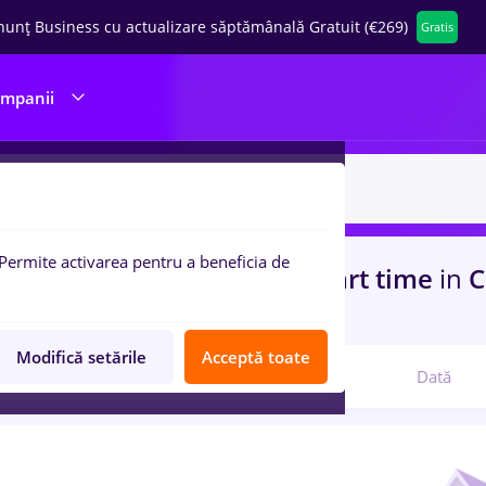
nunț Business cu actualizare săptămânală Gratuit (€269)
Gratis
ompanii
Permite activarea pentru a beneficia de
uri de munca
engineering, Part time
in
C
, Medicina / Sanatate
Modifică setările
Acceptă toate
Relevanță
Dată