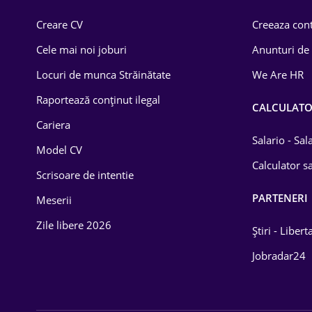
Comerț / Retail
Creare CV
Creeaza cont
Construcții
Cele mai noi joburi
Anunturi de
Drept
Locuri de munca Străinătate
We Are HR
Educație / Training
Raportează conținut ilegal
CALCULAT
Cariera
Energetică
Salario - Sa
Model CV
Farma
Calculator sa
Scrisoare de intentie
Imobiliară
PARTENERI
Meserii
IT / Telecom
Zile libere 2026
Știri - Libert
Lemn / PVC
Jobradar24
Mașini / Auto
Media / Internet