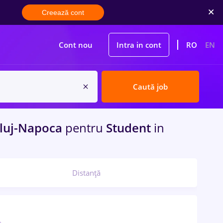
Creează cont
Cont nou
Intra in cont
RO
EN
Caută job
luj-Napoca
pentru
Student
in
Distanță