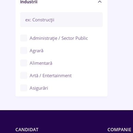
Manager / Executiv
Industrii
Administrație / Sector Public
Agrară
Alimentară
Artă / Entertainment
Asigurări
Bănci / Servicii financiare
Call-center / BPO
Chimică
CANDIDAT
COMPANIE