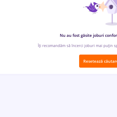
Nu au fost găsite joburi confor
Îți recomandăm să încerci joburi mai puțin spe
Resetează căutar