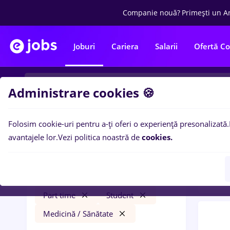
Companie nouă?
Primești un A
Joburi
Cariera
Salarii
Ofertă C
Administrare cookies 🍪
Folosim cookie-uri pentru a-ți oferi o experiență presonalizată.
0
loc
Filtre
avantajele lor.
Vezi politica noastră de
cookies.
Banci
engineering
Cluj-Napoca
Bănci
Part time
Student
Medicină / Sănătate