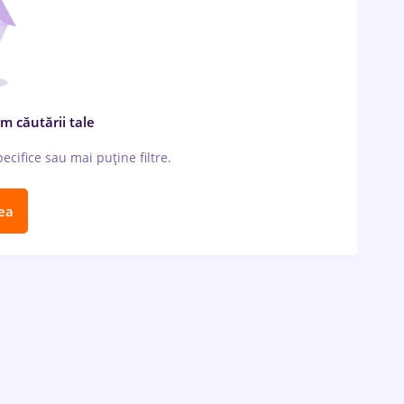
m căutării tale
cifice sau mai puține filtre.
ea