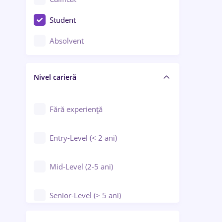
Construcții / Instalații
Student
Controlul calității
Absolvent
Crewing / Casino / Entertainment
Nivel carieră
Educație / Training / Arte
Farmacie
Fără experiență
Entry-Level (< 2 ani)
Mid-Level (2-5 ani)
Senior-Level (> 5 ani)