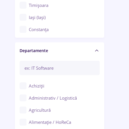
Timișoara
Iași (Iași)
Constanța
Craiova
Departamente
Brașov
Bacău
Brăila
Achiziții
Galați (Galați)
Administrativ / Logistică
Oradea
Agricultură
Ploiești
Alimentație / HoReCa
Adjud