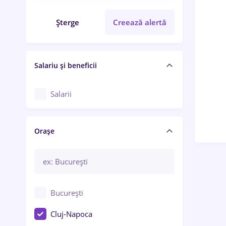
Șterge
Creează alertă
Salariu și beneficii
Salarii
Orașe
București
Cluj-Napoca