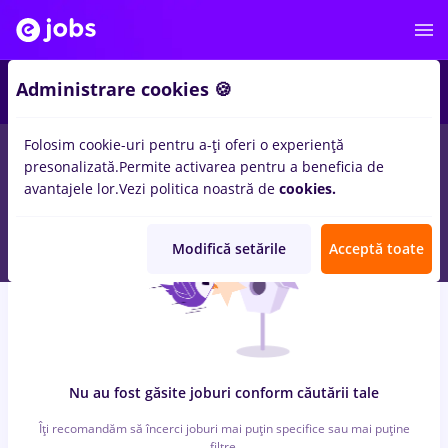
6
Administrare cookies 🍪
Folosim cookie-uri pentru a-ți oferi o experiență
0
locuri de munca
job online
in
Cluj-Napoca
pentru
Student,
presonalizată.
Permite activarea pentru a beneficia de
Fara experienta
in
Banci, IT / Telecom
avantajele lor.
Vezi politica noastră de
cookies.
Modifică setările
Acceptă toate
Nu au fost găsite joburi conform căutării tale
Îți recomandăm să încerci joburi mai puțin specifice sau mai puține
filtre.