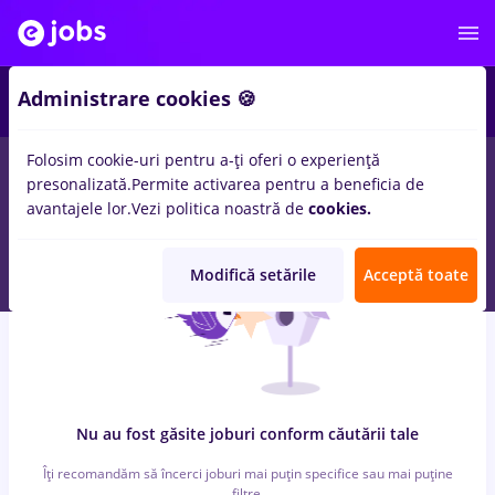
4
Administrare cookies 🍪
Folosim cookie-uri pentru a-ți oferi o experiență
0
locuri de munca
ferma
in
Cluj-Napoca
in
Banci, Medicina /
presonalizată.
Permite activarea pentru a beneficia de
Sanatate
avantajele lor.
Vezi politica noastră de
cookies.
Modifică setările
Acceptă toate
Nu au fost găsite joburi conform căutării tale
Îți recomandăm să încerci joburi mai puțin specifice sau mai puține
filtre.