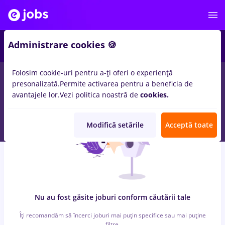
6
Administrare cookies 🍪
Folosim cookie-uri pentru a-ți oferi o experiență
0
locuri de munca
faiantar, Full time
in
Cluj-Napoca
pentru
presonalizată.
Permite activarea pentru a beneficia de
Fara experienta
in
Banci, IT / Telecom
avantajele lor.
Vezi politica noastră de
cookies.
Modifică setările
Acceptă toate
Nu au fost găsite joburi conform căutării tale
Îți recomandăm să încerci joburi mai puțin specifice sau mai puține
filtre.