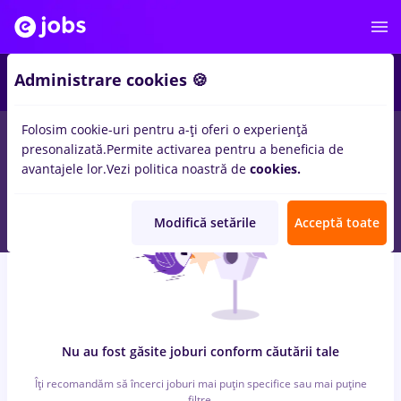
5
Administrare cookies 🍪
Folosim cookie-uri pentru a-ți oferi o experiență
0
locuri de munca
3d artist, Part time
in
Bucuresti
in
Transport
presonalizată.
Permite activarea pentru a beneficia de
/ Distributie, Medicina / Sanatate
avantajele lor.
Vezi politica noastră de
cookies.
Modifică setările
Acceptă toate
Nu au fost găsite joburi conform căutării tale
Îți recomandăm să încerci joburi mai puțin specifice sau mai puține
filtre.